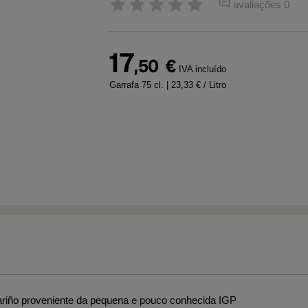
avaliações 0
17
,50
€
IVA incluído
Garrafa 75 cl.
| 23,33 € / Litro
ariño proveniente da pequena e pouco conhecida IGP