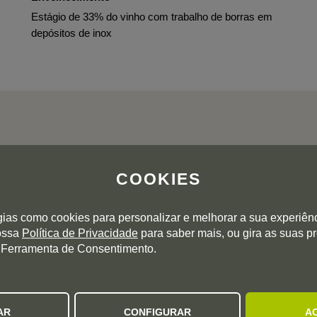
Estágio de 33% do vinho com trabalho de borras em
depósitos de inox
COOKIES
AVALIAÇÕES DOS UTILIZADORES
gias como cookies para personalizar e melhorar a sua experiên
nossa
Política de Privacidade
para saber mais, ou gira as suas p
5
 Ferramenta de Consentimento.
4
3
0 avaliações
2
1
AR
CONFIGURAR
A