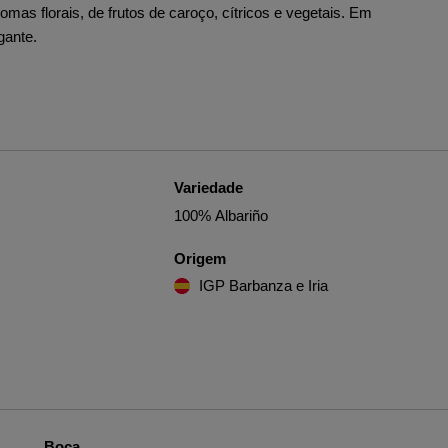
omas florais, de frutos de caroço, cítricos e vegetais. Em
gante.
Variedade
100% Albariño
Origem
IGP Barbanza e Iria
Boca