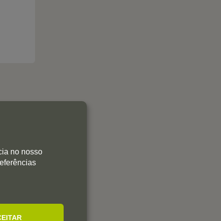
cia no nosso
referências
0
0
0
0
0
CEITAR