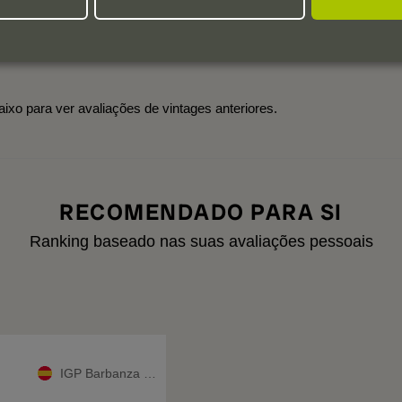
Colheitas:
2025
2024
2022
2021
aixo para ver avaliações de vintages anteriores.
RECOMENDADO PARA SI
Ranking baseado nas suas avaliações pessoais
IGP Barbanza e Iria