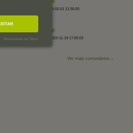
By
VÍtor C.
,
2026-02-01 21:50:05
CEITAR
By
ignacio B.
,
2025-11-19 17:05:03
Desenvolvido por Klaro!
Ver mais comentários