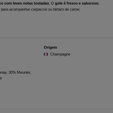
co com leves notas tostadas.
O
gole é fresco e saboroso
,
ou para acompanhar
carpaccio
ou tártaro de carne.
Origem
Champagne
nay, 30% Meunier,
ir