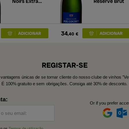
Noirs Extra
Réserve Brut
Brut
34
,40
€
REGISTAR-SE
vantagens únicas de se tornar cliente do nosso clube de vinhos "Ve
É 100% gratuito e sem obrigações. Consiga até 30% de desconto.
ta:
Or if you prefer acce
 o seu email:
ito os
Termos de utilização
,