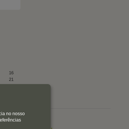
16
21
10
0
0
cia no nosso
referências