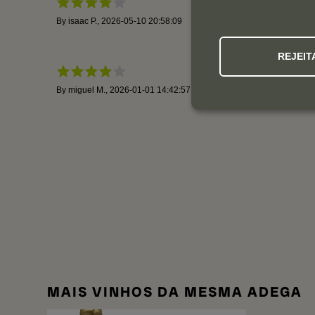
By
isaac P.
,
2026-05-10 20:58:09
By
amaia Z.
REJEIT
By
miguel M.
,
2026-01-01 14:42:57
By
john H.
,
MAIS VINHOS DA MESMA ADEGA