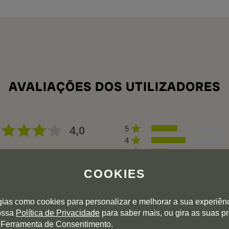
AVALIAÇÕES DOS UTILIZADORES
4,0
5
4
3
47 avaliações
2
COOKIES
1
gias como cookies para personalizar e melhorar a sua experiên
nossa
Política de Privacidade
para saber mais, ou gira as suas p
 Ferramenta de Consentimento.