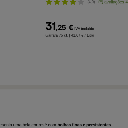
avaliações 
4,0
31
,25
€
IVA incluído
Garrafa 75 cl.
| 41,67 € / Litro
esenta uma bela cor rosé com
bolhas
finas e persistentes
.