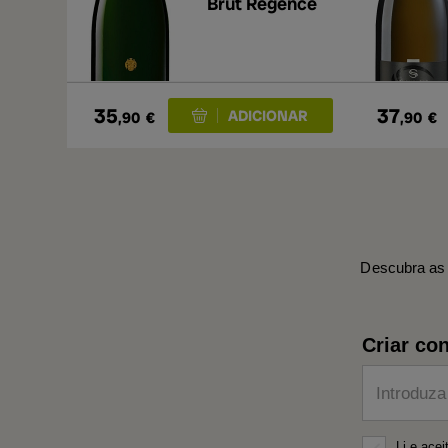
Brut Régence
35
37
,90
€
,90
€
Descubra as 
Criar con
Introduza
Li e ace