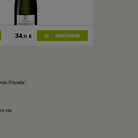
34
,11
€
nda Privada".
ss via