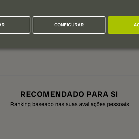
,
2026-04-25 09:53:39
By
antonio N.
,
2026-03-17 17:28:47
AR
CONFIGURAR
A
2025-11-28 18:09:58
By
claudio R.
,
2025-11-27 17:27:47
RECOMENDADO PARA SI
Ranking baseado nas suas avaliações pessoais