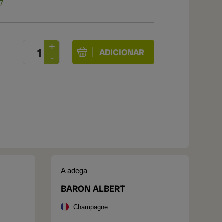
47
A adega
BARON ALBERT
Champagne