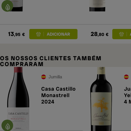
13
28
,95
€
,80
€
OS NOSSOS CLIENTES TAMBÉM
COMPRARAM
Jumilla
Casa Castillo
Ju
Monastrell
Ye
2024
4 