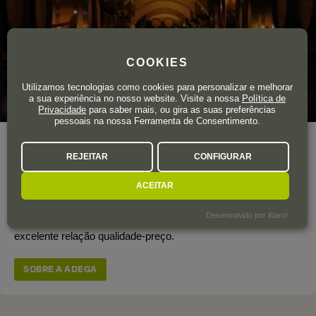
COOKIES
Utilizamos tecnologias como cookies para personalizar e melhorar
a sua experiência no nosso website. Visite a nossa
Política de
Privacidade
para saber mais, ou gira as suas preferências
pessoais na nossa Ferramenta de Consentimento.
Ano de fundação
1916
REJEITAR
CONFIGURAR
Área total de vinha
350 ha.
Produção Total
2.500.000 garrafas
ACEITAR
A Bodegas Luzón é uma das adegas de referência de Jumilla,
Desenvolvido por Klaro!
com vinhos à base de Monastrell que apresentam uma
excelente relação qualidade-preço.
SOBRE A ADEGA