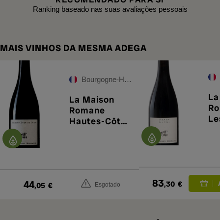
Ranking baseado nas suas avaliações pessoais
MAIS VINHOS DA MESMA ADEGA
Bourgogne-Hautes-Côtes-de-Nuits
La
La Maison
Ro
Romane
Le
Hautes-Côtes
de Nuits 2023
83
44
,30
€
,05
€
Esgotado