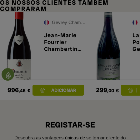
OS NOSSOS CLIENTES TAMBÉM
COMPRARAM
Gevrey Chambertin
Jean-Marie
La
Fourrier
Po
Chambertin
Ge
Grand Cru
Ch
2022
En
Cu
Mé
996
299
,45
€
,00
€
REGISTAR-SE
Descubra as vantagens únicas de se tornar cliente do