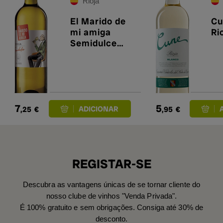
Rioja
El Marido de
Cu
mi amiga
Ri
Semidulce
2025
7
5
,25
€
,95
€
REGISTAR-SE
Descubra as vantagens únicas de se tornar cliente do
nosso clube de vinhos "Venda Privada".
É 100% gratuito e sem obrigações. Consiga até 30% de
desconto.