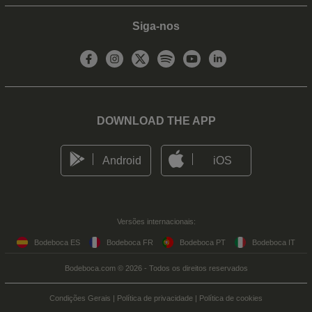
Siga-nos
DOWNLOAD THE APP
Android
iOS
Versões internacionais:
Bodeboca ES
Bodeboca FR
Bodeboca PT
Bodeboca IT
Bodeboca.com © 2026 - Todos os direitos reservados
Condições Gerais
|
Política de privacidade
|
Política de cookies