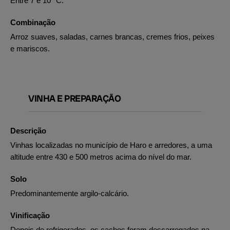
Entre 7 e 10 °C.
Combinação
Arroz suaves, saladas, carnes brancas, cremes frios, peixes
e mariscos.
VINHA E PREPARAÇÃO
Descrição
Vinhas localizadas no município de Haro e arredores, a uma
altitude entre 430 e 500 metros acima do nível do mar.
Solo
Predominantemente argilo-calcário.
Vinificação
Depois de refrigerados, os cachos foram descarregados na