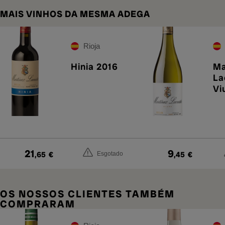
MAIS VINHOS DA MESMA ADEGA
Rioja
Hinia 2016
Ma
La
Vi
21
9
,65
€
,45
€
Esgotado
OS NOSSOS CLIENTES TAMBÉM
COMPRARAM