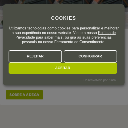
COOKIES
Utilizamos tecnologias como cookies para personalizar e melhorar
a sua experiência no nosso website. Visite a nossa
Política de
Privacidade
para saber mais, ou gira as suas preferências
Ano de fundação
1927
pessoais na nossa Ferramenta de Consentimento.
Produção Total
4.000.000 garrafas
Fundada em 1927, a Bodegas Protos marcou o início da
REJEITAR
CONFIGURAR
Ribera del Duero. Pioneira — o seu nome significa «primeiro»
em grego clássico — e guardiã da tradição, a sua história é o
ACEITAR
reflexo vivo do prestígio e da evolução do património vinícola
Desenvolvido por Klaro!
em Espanha.
SOBRE A ADEGA