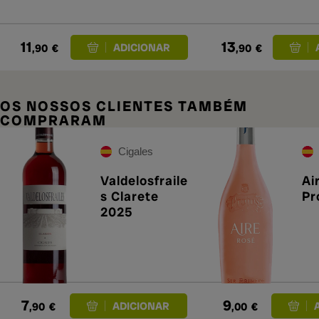
11
13
,90
€
,90
€
OS NOSSOS CLIENTES TAMBÉM
COMPRARAM
Cigales
Valdelosfraile
Ai
s Clarete
Pr
2025
7
9
,90
€
,00
€