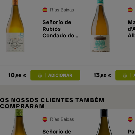
Rías Baixas
Señorío de
Ma
Rubiós
d'
Condado do
Al
Tea 2025
10
13
,95
€
,50
€
OS NOSSOS CLIENTES TAMBÉM
COMPRARAM
Rías Baixas
Señorío de
Pa