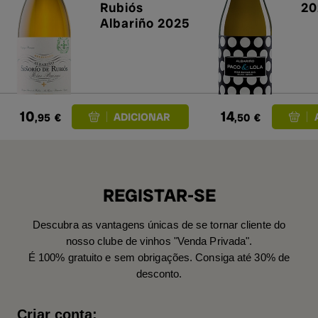
Rubiós
20
Albariño 2025
10
14
,95
€
,50
€
REGISTAR-SE
Descubra as vantagens únicas de se tornar cliente do
nosso clube de vinhos "Venda Privada".
É 100% gratuito e sem obrigações. Consiga até 30% de
desconto.
Criar conta: