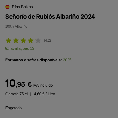
Rías Baixas
Señorío de Rubiós Albariño 2024
100% Albariño
4,2
avaliações 13
Formatos e safras disponíveis:
2025
10
,95
€
IVA incluído
Garrafa 75 cl.
| 14,60 € / Litro
Esgotado