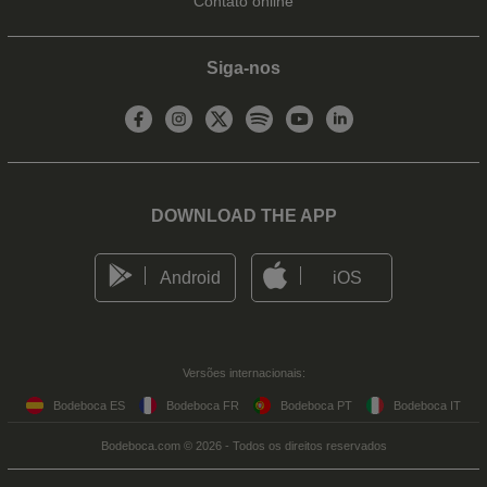
Contato online
Siga-nos
DOWNLOAD THE APP
Android
iOS
Versões internacionais:
Bodeboca ES
Bodeboca FR
Bodeboca PT
Bodeboca IT
Bodeboca.com © 2026 - Todos os direitos reservados