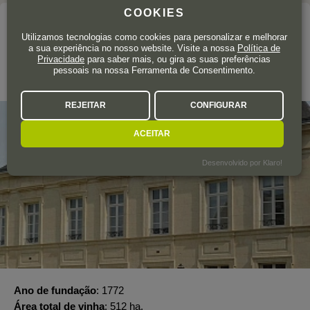
COOKIES
A adega
Utilizamos tecnologias como cookies para personalizar e melhorar
VEUVE CLICQUOT PONSARDIN
a sua experiência no nosso website. Visite a nossa
Política de
Privacidade
para saber mais, ou gira as suas preferências
pessoais na nossa Ferramenta de Consentimento.
Champagne
REJEITAR
CONFIGURAR
ACEITAR
Desenvolvido por Klaro!
Ano de fundação
1772
Área total de vinha
512 ha.