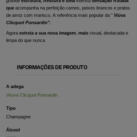
grande
estrutura, frescura e uma
intensa
sensação frutada
que
acompanha na perfeição carnes, peixes brancos e pratos
de arroz com marisco. A referência mais popular da "
Viúva
Clicquot Ponsardin".
Agora
estreia a sua nova imagem
,
mais
visual, destacada e
limpa do que nunca
INFORMAÇÕES DE PRODUTO
A adega
Veuve Clicquot Ponsardin
Tipo
Champagne
Álcool