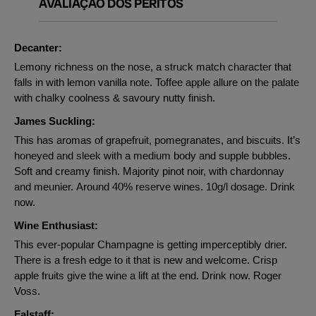
AVALIAÇÃO DOS PERITOS
Decanter:
Lemony richness on the nose, a struck match character that
falls in with lemon vanilla note. Toffee apple allure on the palate
with chalky coolness & savoury nutty finish.
James Suckling:
This has aromas of grapefruit, pomegranates, and biscuits. It’s
honeyed and sleek with a medium body and supple bubbles.
Soft and creamy finish. Majority pinot noir, with chardonnay
and meunier. Around 40% reserve wines. 10g/l dosage. Drink
now.
Wine Enthusiast:
This ever-popular Champagne is getting imperceptibly drier.
There is a fresh edge to it that is new and welcome. Crisp
apple fruits give the wine a lift at the end. Drink now. Roger
Voss.
Falstaff: