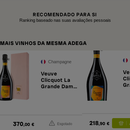
RECOMENDADO PARA SI
Ranking baseado nas suas avaliações pessoais
MAIS VINHOS DA MESMA ADEGA
Champagne
Ve
Veuve
Cl
Clicquot La
Gr
Grande Dame
20
Rosé 2018
218
370
,90
€
,00
€
Esgotado