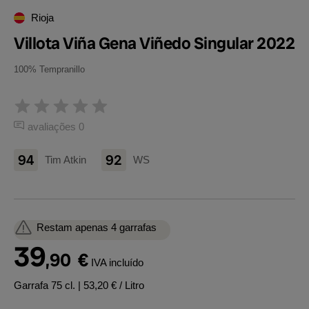
Rioja
Villota Viña Gena Viñedo Singular 2022
100% Tempranillo
avaliações 0
94
92
Tim Atkin
WS
Restam apenas 4 garrafas
39
,90
€
IVA incluído
Garrafa 75 cl.
| 53,20 € / Litro