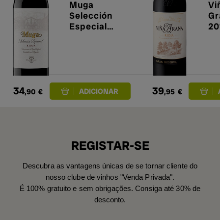
Muga
Vi
Selección
Gr
Especial
20
Reserva 2021
34
39
,90
€
,95
€
REGISTAR-SE
Descubra as vantagens únicas de se tornar cliente do
nosso clube de vinhos "Venda Privada".
É 100% gratuito e sem obrigações. Consiga até 30% de
desconto.