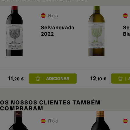
Rioja
Selvanevada
Se
2022
Bl
11
12
,20
€
,10
€
OS NOSSOS CLIENTES TAMBÉM
COMPRARAM
Rioja