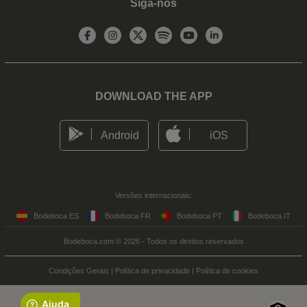
Siga-nos
DOWNLOAD THE APP
Android
iOS
Versões internacionais:
Bodeboca ES
Bodeboca FR
Bodeboca PT
Bodeboca IT
Bodeboca.com © 2026 - Todos os direitos reservados
Condições Gerais
|
Política de privacidade
|
Política de cookies