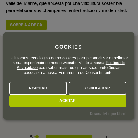
valle del Marne, que apuesta por una viticultura sostenible
para elaborar sus champanes, entre tradición y modernidad.
SOBRE A ADEGA
COOKIES
Utilizamos tecnologias como cookies para personalizar e melhorar
AVALIAÇÕES DOS
a sua experiência no nosso website. Visite a nossa
Política de
Privacidade
para saber mais, ou gira as suas preferências
UTILIZADORES
pessoais na nossa Ferramenta de Consentimento.
REJEITAR
CONFIGURAR
5,0
ACEITAR
1 avaliação
Desenvolvido por Klaro!
5
1