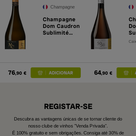
Champagne
Champagne
Ch
Dom Caudron
Do
Sublimité
Su
MPC
50
Caix
76
64
,90
€
,90
€
REGISTAR-SE
Descubra as vantagens únicas de se tornar cliente do
nosso clube de vinhos "Venda Privada".
É 100% gratuito e sem obrigações. Consiga até 30% de