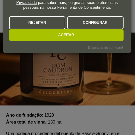
Privacidade
para saber mais, ou gira as suas preferências
pessoais na nossa Ferramenta de Consentimento.
CHAMPAGNE DOM CAUDRON
REJEITAR
CONFIGURAR
Champagne
ACEITAR
Desenvolvido por Klaro!
Ano de fundação
1929
Área total de vinha
130 ha.
Una bodega procedente del pueblo de Passy-Grigny, en el