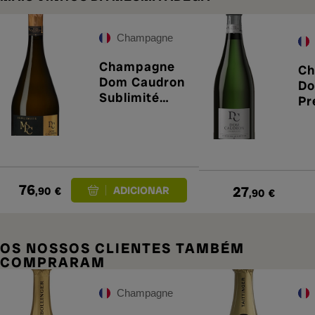
Champagne
Champagne
Ch
Dom Caudron
Do
Sublimité
Pr
MPC
76
27
,90
€
,90
€
OS NOSSOS CLIENTES TAMBÉM
COMPRARAM
Champagne