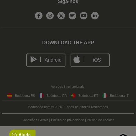
Siga-nos
DOWNLOAD THE APP
Android
iOS
Versões internacionais:
Bodeboca ES
Bodeboca FR
Bodeboca PT
Bodeboca IT
Bodeboca.com © 2026 - Todos os direitos reservados
Condições Gerais
|
Política de privacidade
|
Política de cookies