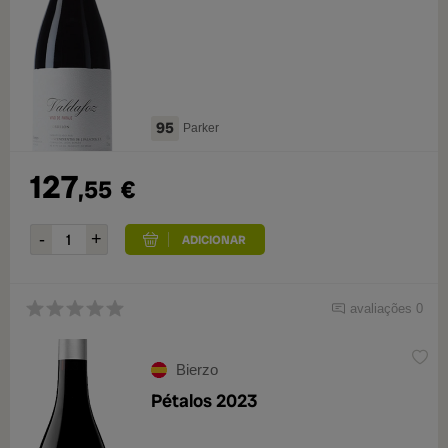
95
Parker
127
,55
€
avaliações 0
Bierzo
Pétalos 2023