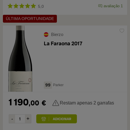
avaliação 1
5,0
ÚLTIMA OPORTUNIDADE
Bierzo
La Faraona 2017
99
Parker
1 190
,00
€
Restam apenas 2 garrafas