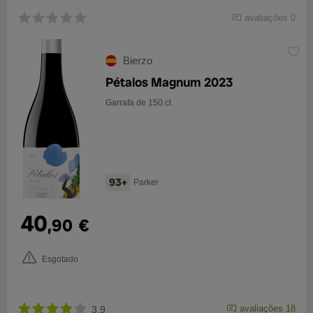
avaliações 0
Bierzo
Pétalos Magnum 2023
Garrafa de 150 cl.
93+
Parker
40
,90
€
Esgotado
avaliações 18
3,9