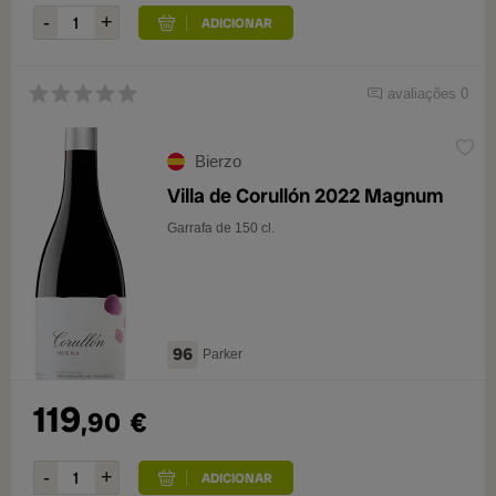
avaliações 0
Bierzo
Villa de Corullón 2022 Magnum
Garrafa de 150 cl.
96
Parker
119
,90
€