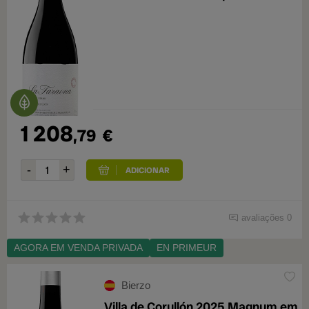
1 208
,79
€
avaliações 0
AGORA EM VENDA PRIVADA
EN PRIMEUR
Bierzo
Villa de Corullón 2025 Magnum em