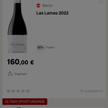
Bierzo
Las Lamas 2022
97+
Parker
160
,00
€
Esgotado
avaliações 0
ÚLTIMA OPORTUNIDADE