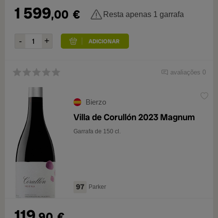
1 599
,00
€
Resta apenas 1 garrafa
avaliações 0
Bierzo
Villa de Corullón 2023 Magnum
Garrafa de 150 cl.
97
Parker
119
,90
€