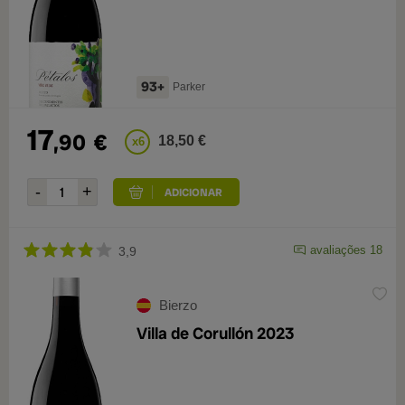
93+
Parker
17
,90
€
18,50 €
x6
avaliações 18
3,9
Bierzo
Villa de Corullón 2023