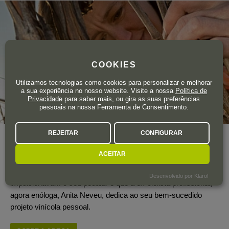
COOKIES
Utilizamos tecnologias como cookies para personalizar e melhorar
a sua experiência no nosso website. Visite a nossa
Política de
Privacidade
para saber mais, ou gira as suas preferências
pessoais na nossa Ferramenta de Consentimento.
REJEITAR
CONFIGURAR
Ano de fundação
2015
Área total de vinha
18 ha.
ACEITAR
A mesma paixão, capacidade de sacrifício e dedicação que
Desenvolvido por Klaro!
impulsionavam o seu pedalar é que a ex-ciclista profissional,
agora enóloga, Anita Neveu, dedica ao seu bem-sucedido
projeto vinícola pessoal.