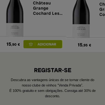
Château
Ch
Grange
Gr
Cochard Les
Co
Charmes
Mo
2020
Ch
15
15
,90
€
,95
€
REGISTAR-SE
Descubra as vantagens únicas de se tornar cliente do
nosso clube de vinhos "Venda Privada".
É 100% gratuito e sem obrigações. Consiga até 30% de
desconto.