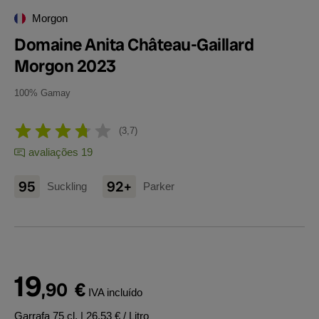
Morgon
Domaine Anita Château-Gaillard
Morgon 2023
100% Gamay
3,7
avaliações 19
95
92+
Suckling
Parker
19
,90
€
IVA incluído
Garrafa 75 cl.
| 26,53 € / Litro