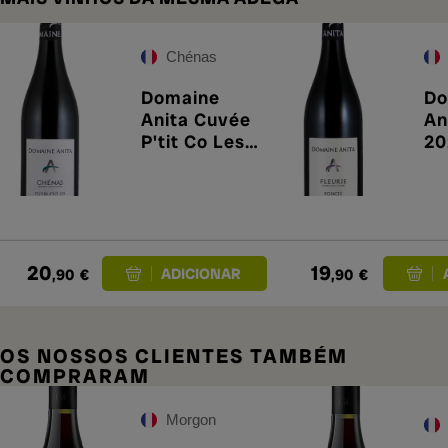
Chénas
Domaine
Do
Anita Cuvée
An
P'tit Co Les
20
Brureaux
2023
20
19
,90
€
,90
€
OS NOSSOS CLIENTES TAMBÉM
COMPRARAM
Morgon