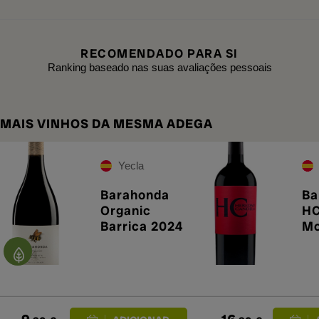
RECOMENDADO PARA SI
Ranking baseado nas suas avaliações pessoais
MAIS VINHOS DA MESMA ADEGA
Yecla
Barahonda
Ba
Organic
H
Barrica 2024
Mo
20