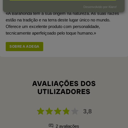
Área total de vinha
150 ha.
Desenvolvido por Klaro!
«A Barahonda tem a sua origem na natureza. As suas raízes
estão na tradição e na terra deste lugar único no mundo.
Oferece um excelente produto com personalidade,
tecnicamente aperfeiçoado pelo toque humano.»
SOBRE A ADEGA
AVALIAÇÕES DOS
UTILIZADORES
3,8
2 avaliações