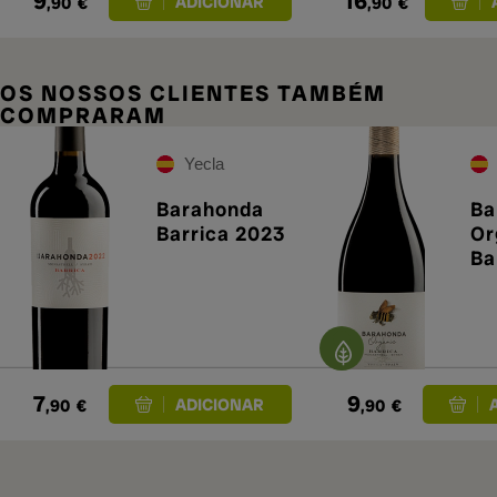
9
16
,90
€
,90
€
OS NOSSOS CLIENTES TAMBÉM
COMPRARAM
Yecla
Barahonda
Ba
Barrica 2023
Or
Ba
7
9
,90
€
,90
€