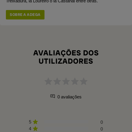
Treixadura, la Loureiro o la Castañal entre otras.
SOBRE A ADEGA
AVALIAÇÕES DOS
UTILIZADORES
0 avaliações
5
0
4
0