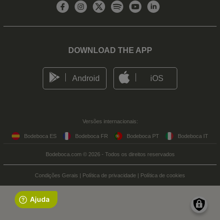
DOWNLOAD THE APP
Android
iOS
Versões internacionais:
Bodeboca ES
Bodeboca FR
Bodeboca PT
Bodeboca IT
Bodeboca.com © 2026 - Todos os direitos reservados
Condições Gerais
|
Política de privacidade
|
Política de cookies