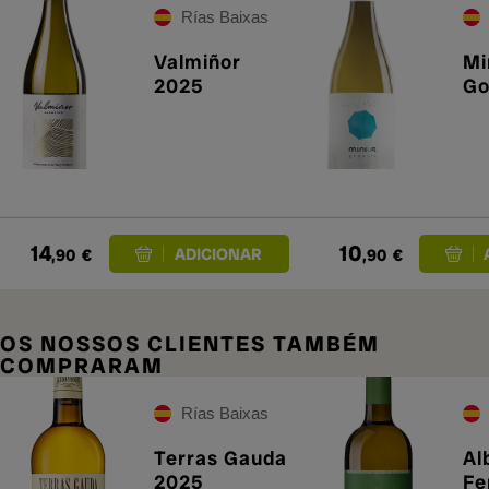
Rías Baixas
Valmiñor
Mi
2025
Go
14
10
,90
€
,90
€
OS NOSSOS CLIENTES TAMBÉM
COMPRARAM
Rías Baixas
Terras Gauda
Al
2025
Fe