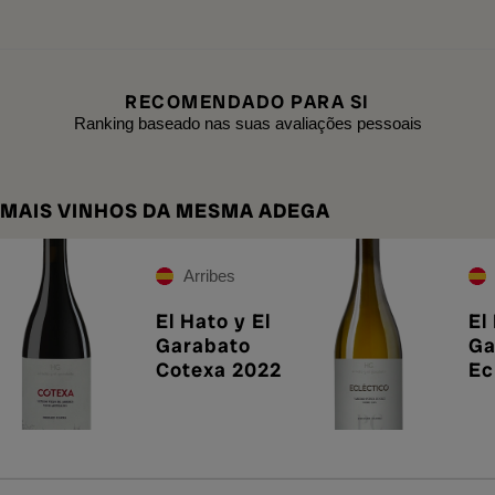
RECOMENDADO PARA SI
Ranking baseado nas suas avaliações pessoais
MAIS VINHOS DA MESMA ADEGA
Arribes
El Hato y El
El
Garabato
Ga
Cotexa 2022
Ec
Ar
20