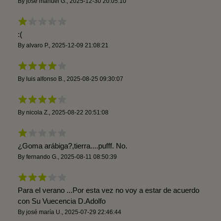
By
josé manuel G.
,
2025-12-30 20:05:10
:(
By
alvaro P.
,
2025-12-09 21:08:21
By
luis alfonso B.
,
2025-08-25 09:30:07
By
nicola Z.
,
2025-08-22 20:51:08
¿Goma arábiga?,tierra....pufff. No.
By
fernando G.
,
2025-08-11 08:50:39
Para el verano ...Por esta vez no voy a estar de acuerdo
con Su Vuecencia D.Adolfo
By
josé maría U.
,
2025-07-29 22:46:44