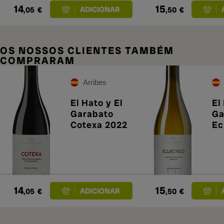
14
15
,05
€
,50
€
OS NOSSOS CLIENTES TAMBÉM
COMPRARAM
Arribes
El Hato y El
El
Garabato
Ga
Cotexa 2022
Ec
Ar
20
14
15
,05
€
,50
€