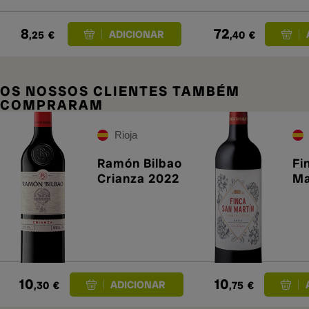
8
72
,25
€
,40
€
OS NOSSOS CLIENTES TAMBÉM
COMPRARAM
Rioja
Ramón Bilbao
Fi
Crianza 2022
Ma
10
10
,30
€
,75
€