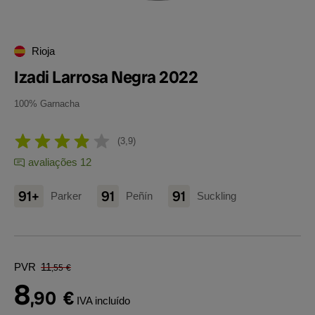
Rioja
Izadi Larrosa Negra 2022
100% Garnacha
3,9
avaliações 12
91+
91
91
Parker
Peñín
Suckling
PVR
11
,55
€
8
,90
€
IVA incluído