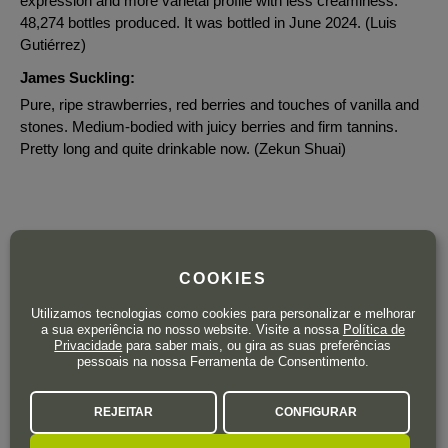
expression and more varietal profile with less creaminess.
48,274 bottles produced. It was bottled in June 2024. (Luis
Gutiérrez)
James Suckling:
Pure, ripe strawberries, red berries and touches of vanilla and
stones. Medium-bodied with juicy berries and firm tannins.
Pretty long and quite drinkable now. (Zekun Shuai)
PVR
11
,55
€
COOKIES
8
,90
€
IVA incluído
Utilizamos tecnologias como cookies para personalizar e melhorar
a sua experiência no nosso website. Visite a nossa
Política de
Garrafa 75 cl.
| 11,87 € / Litro
Privacidade
para saber mais, ou gira as suas preferências
pessoais na nossa Ferramenta de Consentimento.
REJEITAR
CONFIGURAR