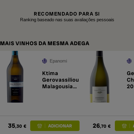
RECOMENDADO PARA SI
Ranking baseado nas suas avaliações pessoais
MAIS VINHOS DA MESMA ADEGA
Epanomi
Ktima
Ge
Gerovassiliou
Ch
Malagousia
20
2025
35
26
,30
€
,70
€