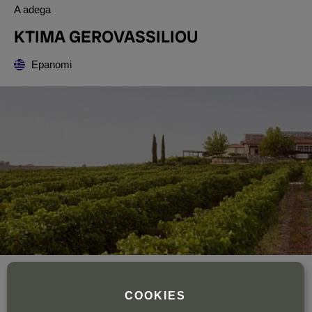
A adega
KTIMA GEROVASSILIOU
Epanomi
Ano de fundação
1981
Área total de vinha
62 ha.
COOKIES