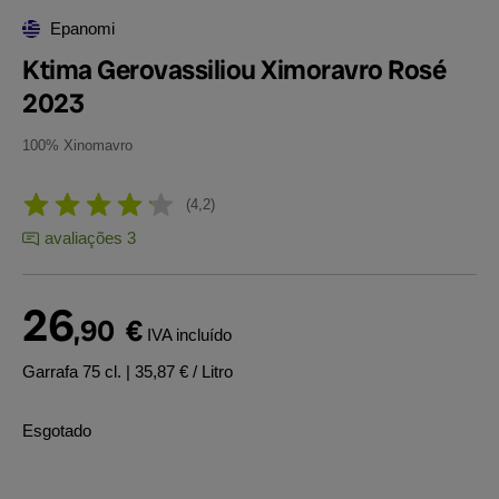
Epanomi
Ktima Gerovassiliou Ximoravro Rosé
2023
100% Xinomavro
4,2
avaliações 3
26
,90
€
IVA incluído
Garrafa 75 cl.
| 35,87 € / Litro
Esgotado