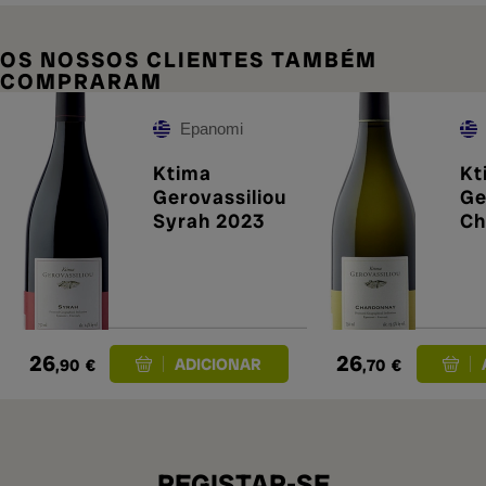
OS NOSSOS CLIENTES TAMBÉM
COMPRARAM
Epanomi
Ktima
Kt
Gerovassiliou
Ge
Syrah 2023
Ch
20
26
26
,90
€
,70
€
REGISTAR-SE