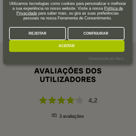
Localizada no sudeste da cidade de Tessalônica, na DO de
Utilizamos tecnologias como cookies para personalizar e melhorar
a sua experiência no nosso website. Visite a nossa
Política de
Epanomi, esta adega produz vinhos provenientes 100% da
Privacidade
para saber mais, ou gira as suas preferências
sua própria vinha, seguindo uma filosofia de château.
pessoais na nossa Ferramenta de Consentimento.
SOBRE A ADEGA
REJEITAR
CONFIGURAR
ACEITAR
Desenvolvido por Klaro!
AVALIAÇÕES DOS
UTILIZADORES
4,2
3 avaliações