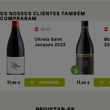
OS NOSSOS CLIENTES TAMBÉM
COMPRARAM
Bierzo
Ultreia Saint
Mo
Jacques 2023
20
11
11
,90
€
,50
€
REGISTAR-SE