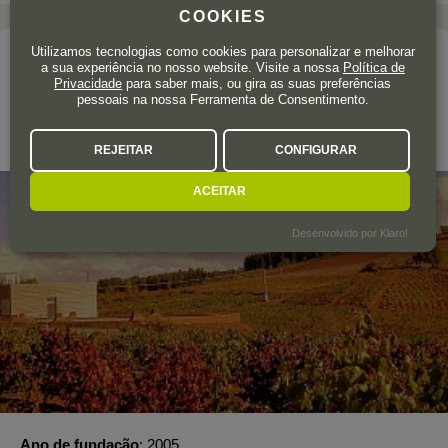
COOKIES
Utilizamos tecnologias como cookies para personalizar e melhorar
A adega
a sua experiência no nosso website. Visite a nossa
Política de
Privacidade
para saber mais, ou gira as suas preferências
LOSADA VINOS DE FINCA
pessoais na nossa Ferramenta de Consentimento.
Bierzo
REJEITAR
CONFIGURAR
ACEITAR
Desenvolvido por Klaro!
Ano de fundação
2005