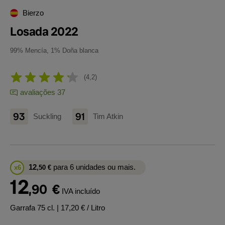
Bierzo
Losada 2022
99% Mencía, 1% Doña blanca
4,2
avaliações 37
93
91
Suckling
Tim Atkin
12
para 6 unidades ou mais.
x6
,50
€
12
,90
€
IVA incluído
Garrafa 75 cl.
| 17,20 € / Litro