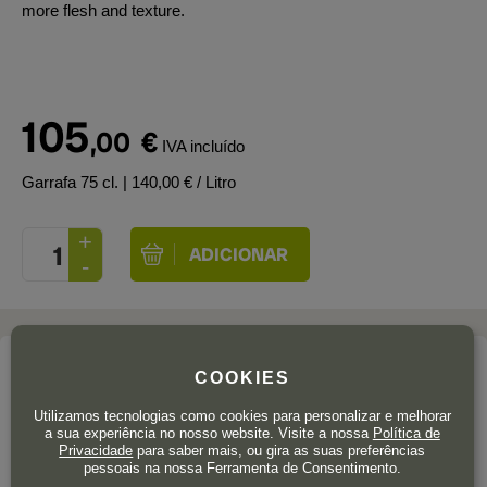
more flesh and texture.
105
,00
€
IVA incluído
Garrafa 75 cl.
| 140,00 € / Litro
A adega
COOKIES
LOUIS ROEDERER
Utilizamos tecnologias como cookies para personalizar e melhorar
a sua experiência no nosso website. Visite a nossa
Política de
Privacidade
para saber mais, ou gira as suas preferências
Champagne
pessoais na nossa Ferramenta de Consentimento.