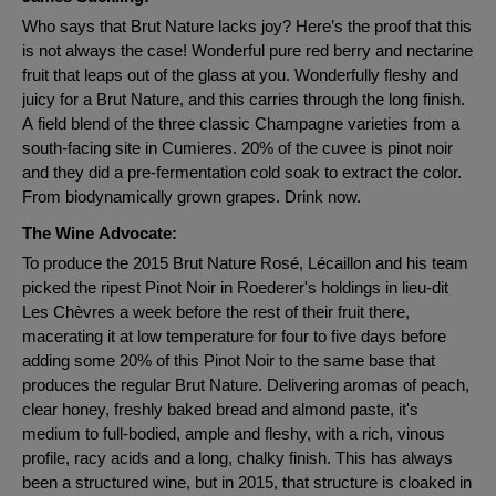
Who says that Brut Nature lacks joy? Here’s the proof that this
is not always the case! Wonderful pure red berry and nectarine
fruit that leaps out of the glass at you. Wonderfully fleshy and
juicy for a Brut Nature, and this carries through the long finish.
A field blend of the three classic Champagne varieties from a
south-facing site in Cumieres. 20% of the cuvee is pinot noir
and they did a pre-fermentation cold soak to extract the color.
From biodynamically grown grapes. Drink now.
The Wine Advocate:
To produce the 2015 Brut Nature Rosé, Lécaillon and his team
picked the ripest Pinot Noir in Roederer's holdings in lieu-dit
Les Chèvres a week before the rest of their fruit there,
macerating it at low temperature for four to five days before
adding some 20% of this Pinot Noir to the same base that
produces the regular Brut Nature. Delivering aromas of peach,
clear honey, freshly baked bread and almond paste, it's
medium to full-bodied, ample and fleshy, with a rich, vinous
profile, racy acids and a long, chalky finish. This has always
been a structured wine, but in 2015, that structure is cloaked in