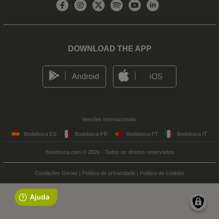
DOWNLOAD THE APP
Android
iOS
Versões internacionais:
Bodeboca ES
Bodeboca FR
Bodeboca PT
Bodeboca IT
Bodeboca.com © 2026 - Todos os direitos reservados
Condições Gerais
|
Política de privacidade
|
Política de cookies