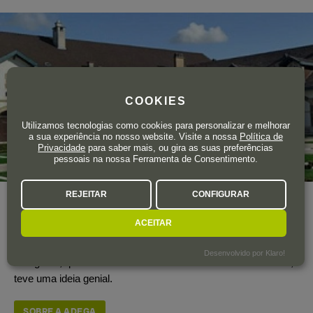
COOKIES
Utilizamos tecnologias como cookies para personalizar e melhorar
a sua experiência no nosso website. Visite a nossa
Política de
Privacidade
para saber mais, ou gira as suas preferências
pessoais na nossa Ferramenta de Consentimento.
REJEITAR
CONFIGURAR
Ano de fundação
1729
ACEITAR
Tudo começa em Reims, no século XVII. Luís XIV reinava
quando
Dom Thierry Ruinart
, um monge beneditino super
Desenvolvido por Klaro!
inteligente, que vinha de uma família de comerciantes têxteis,
teve uma ideia genial.
SOBRE A ADEGA