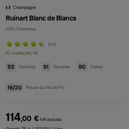
Champagne
Ruinart Blanc de Blancs
100% Chardonnay
4,5
avaliações 49
93
91
90
Suckling
Decanter
Parker
16/20
Revue du Vin de France
114
,00
€
IVA incluído
Garrafa 75 cl.
| 152,00 € / Litro