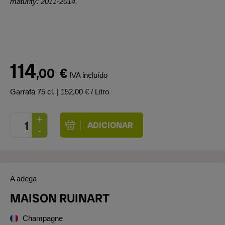
maturity: 2011-2014.
114
,00
€
IVA incluído
Garrafa 75 cl.
| 152,00 € / Litro
A adega
MAISON RUINART
Champagne