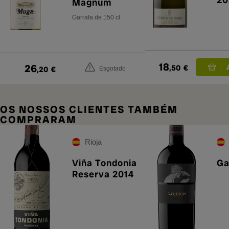
Magnum
Garrafa de 150 cl.
18
26
,50
€
,20
€
Esgotado
OS NOSSOS CLIENTES TAMBÉM
COMPRARAM
Rioja
Viña Tondonia
Ga
Reserva 2014