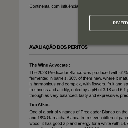
Continental com influência mediterrânica.
REJEIT
AVALIAÇÃO DOS PERITOS
The Wine Advocate :
The 2023 Predicador Blanco was produced with 61%
fermented in barrels, 30% of them new, where it matu
is harmonious and complex, with flowers, fruit and s
freshness and acidity, noted by a pH of 3.18 and 6.1 
through as very balanced, tasty and expressive, preci
Tim Atkin:
One of a pair of vintages of Predicador Blanco on the
and 18% Garnacha Blanca from seven different parce
wood, it has good zip and energy for a white with 14.