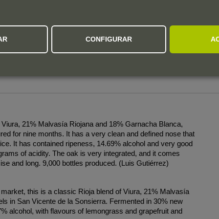
Engarrafamento
Sem clarificação nem estabilização a frio, embora seja
filtrado antes do engarrafamento.
AR
CONFIGURAR
A
 Viura, 21% Malvasía Riojana and 18% Garnacha Blanca,
red for nine months. It has a very clean and defined nose that
pice. It has contained ripeness, 14.69% alcohol and very good
grams of acidity. The oak is very integrated, and it comes
se and long. 9,000 bottles produced. (Luis Gutiérrez)
 market, this is a classic Rioja blend of Viura, 21% Malvasía
ls in San Vicente de la Sonsierra. Fermented in 30% new
7% alcohol, with flavours of lemongrass and grapefruit and