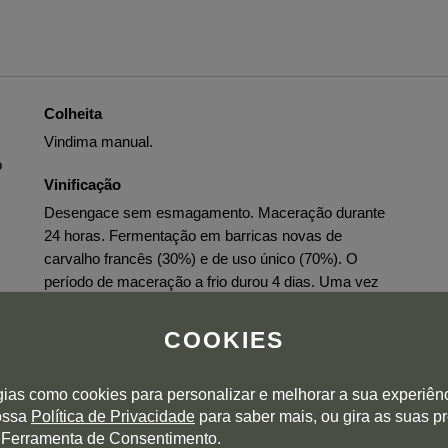
Colheita
Vindima manual.
o
Vinificação
Desengace sem esmagamento. Maceração durante
24 horas. Fermentação em barricas novas de
carvalho francês (30%) e de uso único (70%). O
período de maceração a frio durou 4 dias. Uma vez
iniciadas, as fermentações decorreram a uma
temperatura controlada entre 15,5 e 17 ºC.
COOKIES
Envelhecimento
gias como cookies para personalizar e melhorar a sua experiên
Estágio de 9 meses em barricas de carvalho francês
nossa
Política de Privacidade
para saber mais, ou gira as suas p
(30% novas e 70% de utilização única).
 Ferramenta de Consentimento.