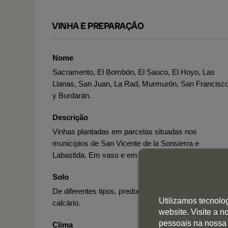
VINHA E PREPARAÇÃO
Nome
Sacramento, El Bombón, El Sauco, El Hoyo, Las
Llanas, San Juan, La Rad, Murmurón, San Francisc
y Burdarán.
Descrição
Vinhas plantadas em parcelas situadas nos
municípios de San Vicente de la Sonsierra e
Labastida. Em vaso e em regime de sequeiro.
Solo
De diferentes tipos, predominando os de tipo argilo-
Utilizamos tecnolo
calcário.
website. Visite a 
pessoais na nossa
Clima