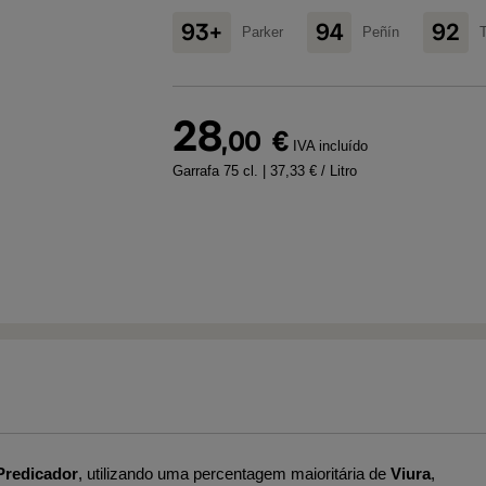
93+
94
92
Parker
Peñín
28
,00
€
IVA incluído
Garrafa 75 cl.
| 37,33 € / Litro
Predicador
, utilizando uma percentagem maioritária de
Viura
,