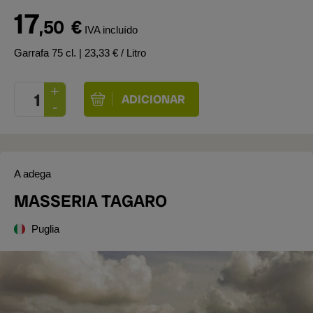
17
,50
€
IVA incluído
Garrafa 75 cl.
| 23,33 € / Litro
A adega
MASSERIA TAGARO
Puglia