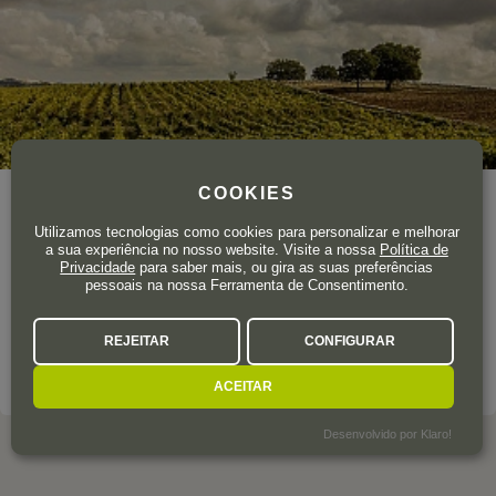
COOKIES
Área total de vinha
40 ha.
Utilizamos tecnologias como cookies para personalizar e melhorar
Entre trulli, bosques de carvalhos, amendoeiras e oliveiras,
a sua experiência no nosso website. Visite a nossa
Política de
Privacidade
para saber mais, ou gira as suas preferências
encontra-se esta adega familiar que, graças à experiência de
pessoais na nossa Ferramenta de Consentimento.
três gerações, elabora vinhos preservando e respeitando os
segredos e a tradição de uma terra maravilhosa.
REJEITAR
CONFIGURAR
SOBRE A ADEGA
ACEITAR
Desenvolvido por Klaro!