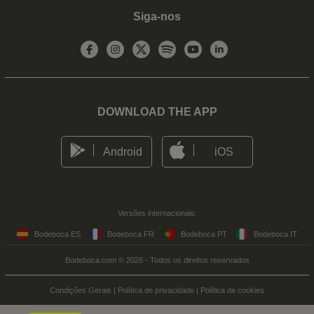
Siga-nos
DOWNLOAD THE APP
Android
iOS
Versões internacionais:
Bodeboca ES
Bodeboca FR
Bodeboca PT
Bodeboca IT
Bodeboca.com © 2026 - Todos os direitos reservados
Condições Gerais
|
Política de privacidade
|
Política de cookies