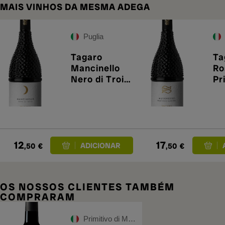
MAIS VINHOS DA MESMA ADEGA
Puglia
Tagaro
Ta
Mancinello
Ro
Nero di Troia
Pr
2024
20
12
17
,50
€
,50
€
OS NOSSOS CLIENTES TAMBÉM
COMPRARAM
Primitivo di Manduria DOC