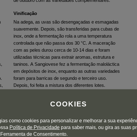
de outubro com as variedades complementares.
Vinificação
m
Na adega, as uvas são desengaçadas e esmagadas
suavemente. Depois, são transferidas para cubas de
inox, onde a fermentação rola a uma temperatura
controlada que não passa dos 30 °C. A maceração
com as peles durou cerca de 10-14 dias e foram
utilizadas técnicas para extrair aromas, estrutura e
s,
taninos. A Sangiovese fez a fermentação maloláctica
em depósitos de inox, enquanto as outras variedades
.
foram para barricas de segundo e terceiro uso.
s,
Depois, foi feita a mistura dos diferentes lotes.
Envelhecimento
COOKIES
O vinho passou por um estágio principalmente em
tonéis de carvalho de formato maior e, em menor
gias como cookies para personalizar e melhorar a sua experiên
percentagem, em barricas.
nossa
Política de Privacidade
para saber mais, ou gira as suas p
Engarrafamento
 Ferramenta de Consentimento.