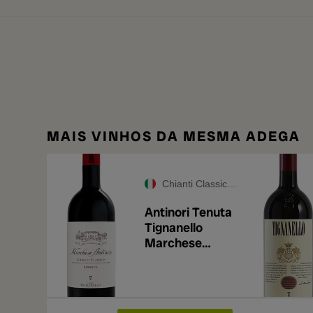
MAIS VINHOS DA MESMA ADEGA
Chianti Classico DOCG
Antinori Tenuta
Tignanello
Marchese
Antinori Chianti
Classico
Riserva 2023