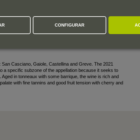
Começou em julho de 2023.
AR
CONFIGURAR
A
es: San Casciano, Gaiole, Castellina and Greve. The 2021
 to a specific subzone of the appellation because it seeks to
. Aged in tonneaux with some barrique, the wine is rich and
e palate with fine tannins and good fruit tension with cherry and