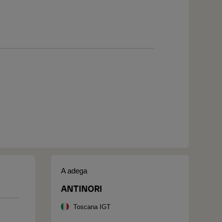
A adega
ANTINORI
Toscana IGT