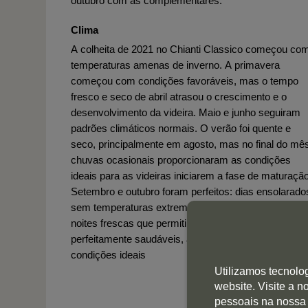
outubro com as complementares.
Clima
A colheita de 2021 no Chianti Classico começou co
temperaturas amenas de inverno. A primavera
começou com condições favoráveis, mas o tempo
fresco e seco de abril atrasou o crescimento e o
desenvolvimento da videira. Maio e junho seguiram
padrões climáticos normais. O verão foi quente e
seco, principalmente em agosto, mas no final do mê
chuvas ocasionais proporcionaram as condições
ideais para as videiras iniciarem a fase de maturação
Setembro e outubro foram perfeitos: dias ensolarado
sem temperaturas extremas, brisas refrescantes e
noites frescas que permitiram que as uvas,
perfeitamente saudáveis, amadurecessem em
condições ideais
Utilizamos tecnolo
website. Visite a 
pessoais na nossa