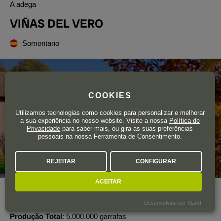
A adega
VIÑAS DEL VERO
Somontano
COOKIES
Utilizamos tecnologias como cookies para personalizar e melhorar
a sua experiência no nosso website. Visite a nossa
Política de
Privacidade
para saber mais, ou gira as suas preferências
pessoais na nossa Ferramenta de Consentimento.
REJEITAR
CONFIGURAR
ACEITAR
Ano de fundação
1986
Desenvolvido por Klaro!
Área total de vinha
680 ha.
Produção Total
5.000.000 garrafas