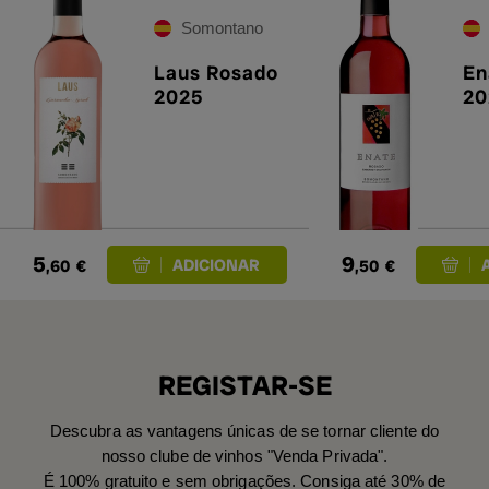
Somontano
Laus Rosado
En
2025
20
5
9
,60
€
,50
€
REGISTAR-SE
Descubra as vantagens únicas de se tornar cliente do
nosso clube de vinhos "Venda Privada".
É 100% gratuito e sem obrigações. Consiga até 30% de