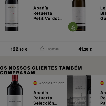
Abadía
Le
Retuerta
Bl
Petit Verdot
Gu
2018
122
41
,95
€
,25
€
Esgotado
OS NOSSOS CLIENTES TAMBÉM
COMPRARAM
Abadía Retuerta
Abadía
Ab
Retuerta
Re
Selección
Pa