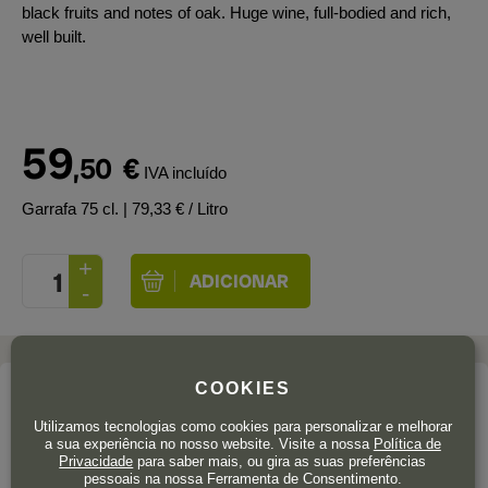
black fruits and notes of oak. Huge wine, full-bodied and rich,
well built.
59
,50
€
IVA incluído
Garrafa 75 cl.
| 79,33 € / Litro
COOKIES
A adega
Utilizamos tecnologias como cookies para personalizar e melhorar
ABADÍA RETUERTA
a sua experiência no nosso website. Visite a nossa
Política de
Privacidade
para saber mais, ou gira as suas preferências
pessoais na nossa Ferramenta de Consentimento.
Abadía Retuerta