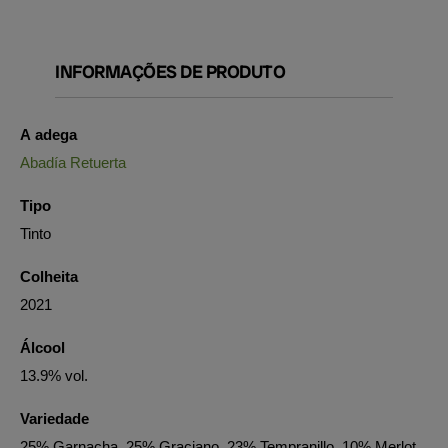
INFORMAÇÕES DE PRODUTO
A adega
Abadía Retuerta
Tipo
Tinto
Colheita
2021
Álcool
13.9% vol.
Variedade
25% Garnacha, 25% Graciano, 23% Tempranillo, 10% Merlot,