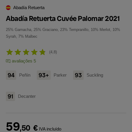
Abadía Retuerta
Abadía Retuerta Cuvée Palomar 2021
25% Garnacha, 25% Graciano, 23% Tempranillo, 10% Merlot, 10%
Syrah, 7% Malbec
4,8
avaliações 5
94
93+
93
Peñín
Parker
Suckling
91
Decanter
59
,50
€
IVA incluído