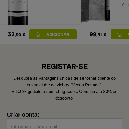
Especial 2021
20
Caix
Es
32
99
,90
€
,81
€
REGISTAR-SE
Descubra as vantagens únicas de se tornar cliente do
nosso clube de vinhos "Venda Privada".
É 100% gratuito e sem obrigações. Consiga até 30% de
desconto.
Criar conta:
Introduza o seu email: