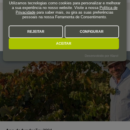
Utilizamos tecnologias como cookies para personalizar e melhorar
a sua experiência no nosso website. Visite a nossa
Política de
Privacidade
para saber mais, ou gira as suas preferências
pessoais na nossa Ferramenta de Consentimento.
A adega
BODEGAS ORDÓÑEZ
REJEITAR
CONFIGURAR
Espanha
ACEITAR
Desenvolvido por Klaro!