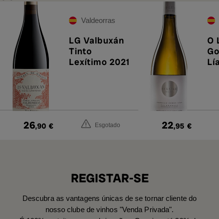
Valdeorras
LG Valbuxán
O 
Tinto
Go
Lexítimo 2021
Lí
26
22
,90
€
,95
€
Esgotado
REGISTAR-SE
Descubra as vantagens únicas de se tornar cliente do
nosso clube de vinhos "Venda Privada".