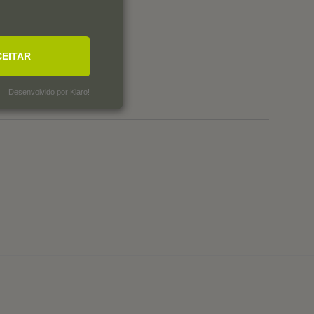
0
0
1
CEITAR
0
0
Desenvolvido por Klaro!