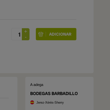
A adega
BODEGAS BARBADILLO
Jerez-Xérès-Sherry