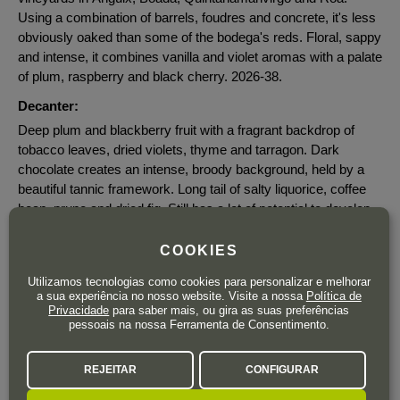
Using a combination of barrels, foudres and concrete, it's less
obviously oaked than some of the bodega's reds. Floral, sappy
and intense, it combines vanilla and violet aromas with a palate
of plum, raspberry and black cherry. 2026-38.
Decanter:
Deep plum and blackberry fruit with a fragrant backdrop of
tobacco leaves, dried violets, thyme and tarragon. Dark
chocolate creates an intense, broody background, held by a
beautiful tannic framework. Long tail of salty liquorice, coffee
bean, prune and dried fig. Still has a lot of potential to develop.
COOKIES
Utilizamos tecnologias como cookies para personalizar e melhorar
a sua experiência no nosso website. Visite a nossa
Política de
47
,20
€
Privacidade
para saber mais, ou gira as suas preferências
IVA incluído
pessoais na nossa Ferramenta de Consentimento.
Garrafa 75 cl.
| 62,93 € / Litro
REJEITAR
CONFIGURAR