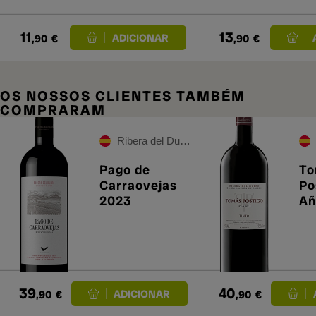
11
13
,90
€
,90
€
OS NOSSOS CLIENTES TAMBÉM
COMPRARAM
Ribera del Duero
Pago de
To
Carraovejas
Po
2023
Añ
39
40
,90
€
,90
€