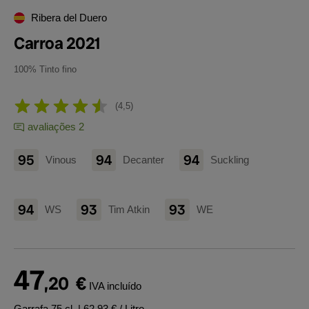
Ribera del Duero
Carroa 2021
100% Tinto fino
4,5
avaliações 2
95
94
94
Vinous
Decanter
Suckling
94
93
93
WS
Tim Atkin
WE
47
,20
€
IVA incluído
Garrafa 75 cl.
| 62,93 € / Litro