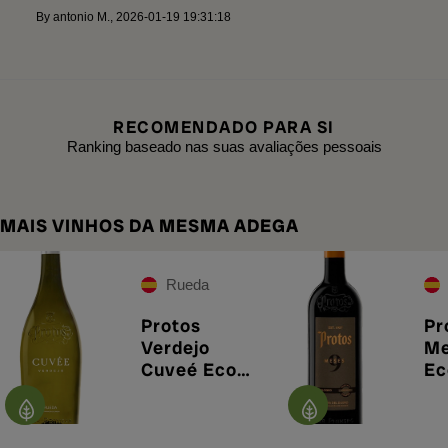
By
antonio M.
,
2026-01-19 19:31:18
RECOMENDADO PARA SI
Ranking baseado nas suas avaliações pessoais
MAIS VINHOS DA MESMA ADEGA
Rueda
Protos
Pr
Verdejo
Me
Cuveé Eco
Ec
2025
20