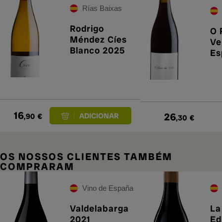
Rías Baixas
Rodrigo
O 
Méndez Cíes
Ve
Blanco 2025
Es
20
16
26
,90
€
,30
€
OS NOSSOS CLIENTES TAMBÉM
COMPRARAM
Vino de España
Valdelabarga
La
2021
Ed