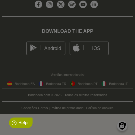
DOWNLOAD THE APP
Android
iOS
Versões internacionais:
Bodeboca ES
Bodeboca FR
Bodeboca PT
Bodeboca IT
Bodeboca.com © 2026 - Todos os direitos reservados
Condições Gerais
|
Política de privacidade
|
Política de cookies