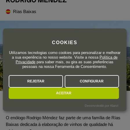
Rías Baixas
COOKIES
Utilizamos tecnologias como cookies para personalizar e melhorar
a sua experiência no nosso website. Visite a nossa
Política de
Privacidade
para saber mais, ou gira as suas preferências
pessoais na nossa Ferramenta de Consentimento.
REJEITAR
CONFIGURAR
ACEITAR
Área total de vinha
1 ha.
Desenvolvido por Klaro!
Produção Total
7.000 garrafas
O enólogo Rodrigo Méndez faz parte de uma família de Rías
Baixas dedicada à elaboração de vinhos de qualidade há