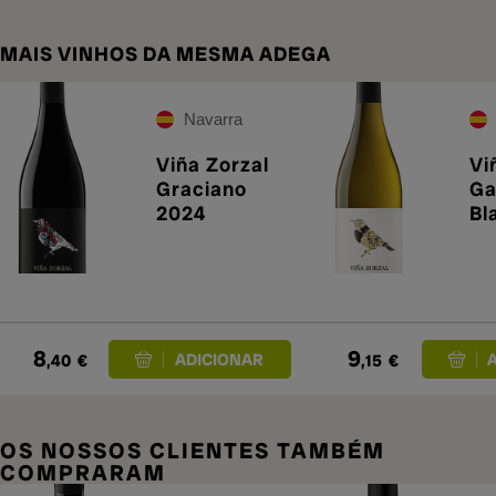
MAIS VINHOS DA MESMA ADEGA
Navarra
Viña Zorzal
Vi
Graciano
Ga
2024
Bl
8
9
,40
€
,15
€
OS NOSSOS CLIENTES TAMBÉM
COMPRARAM