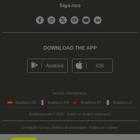
Siga-nos
DOWNLOAD THE APP
Android
iOS
Versões internacionais:
Bodeboca ES
Bodeboca FR
Bodeboca PT
Bodeboca IT
Bodeboca.com © 2026 - Todos os direitos reservados
Condições Gerais
|
Política de privacidade
|
Política de cookies