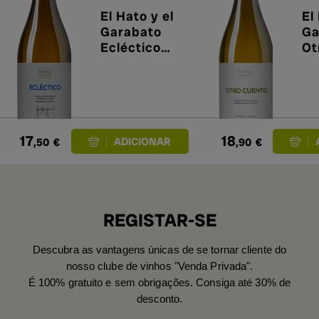
El Hato y el
El
Garabato
Ga
Ecléctico
Ot
Fermentado
20
en Barrica
2023
17
18
,50
€
,90
€
REGISTAR-SE
Descubra as vantagens únicas de se tornar cliente do
nosso clube de vinhos "Venda Privada".
É 100% gratuito e sem obrigações. Consiga até 30% de
desconto.