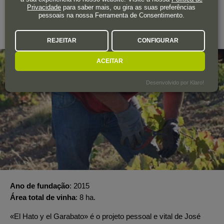
Privacidade
para saber mais, ou gira as suas preferências
EL HATO Y EL GARABATO
pessoais na nossa Ferramenta de Consentimento.
Arribes
REJEITAR
CONFIGURAR
ACEITAR
Desenvolvido por Klaro!
Ano de fundação
2015
Área total de vinha
8 ha.
«El Hato y el Garabato» é o projeto pessoal e vital de José