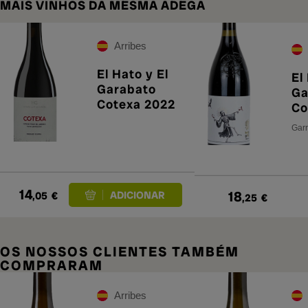
MAIS VINHOS DA MESMA ADEGA
Arribes
El Hato y El
El
Garabato
Ga
Cotexa 2022
Co
Garr
14
18
,05
€
,25
€
OS NOSSOS CLIENTES TAMBÉM
COMPRARAM
Arribes