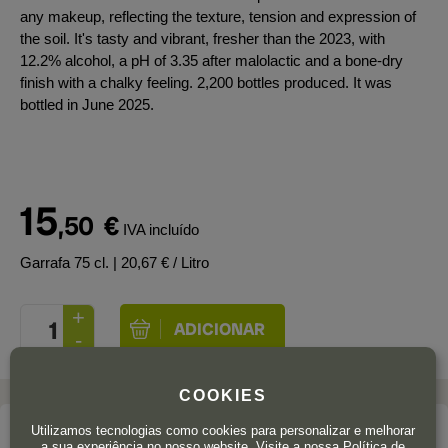
any makeup, reflecting the texture, tension and expression of
the soil. It's tasty and vibrant, fresher than the 2023, with
12.2% alcohol, a pH of 3.35 after malolactic and a bone-dry
finish with a chalky feeling. 2,200 bottles produced. It was
bottled in June 2025.
15
,50
€
IVA incluído
Garrafa 75 cl.
| 20,67 € / Litro
COOKIES
Utilizamos tecnologias como cookies para personalizar e melhorar
A adega
a sua experiência no nosso website. Visite a nossa
Política de