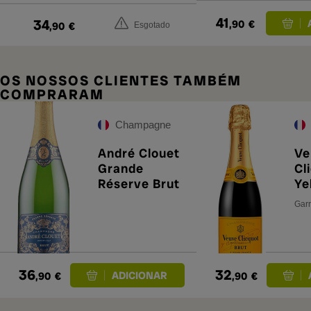
41
34
,90
€
,90
€
Esgotado
OS NOSSOS CLIENTES TAMBÉM
COMPRARAM
Champagne
André Clouet
Ve
Grande
Cl
Réserve Brut
Ye
37
Garr
36
32
,90
€
,90
€