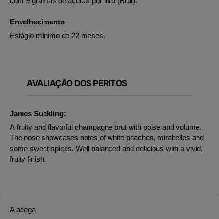
com 9 gramas de açúcar por litro (Brut).
Envelhecimento
Estágio mínimo de 22 meses.
AVALIAÇÃO DOS PERITOS
James Suckling:
A fruity and flavorful champagne brut with poise and volume.
The nose showcases notes of white peaches, mirabelles and
some sweet spices. Well balanced and delicious with a vivid,
fruity finish.
A adega