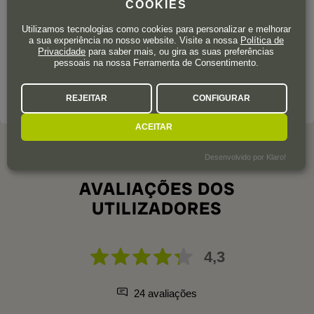
O famoso verso de Machado de Assis, «Ao caminhar, faz-se
COOKIES
o caminho», é o lema que os Gremillet adotaram para ilustrar
Utilizamos tecnologias como cookies para personalizar e melhorar
a filosofia da sua casa. A mesma que, juntamente com a
a sua experiência no nosso website. Visite a nossa
Política de
autenticidade e a simplicidade, os levou a conquistar um nome
Privacidade
para saber mais, ou gira as suas preferências
pessoais na nossa Ferramenta de Consentimento.
em champagne.
SOBRE A ADEGA
REJEITAR
CONFIGURAR
ACEITAR
Desenvolvido por Klaro!
AVALIAÇÕES DOS
UTILIZADORES
4,3
24 avaliações