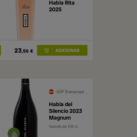
Habla Rita
2025
23
,50
€
IGP Extremadura
Habla del
Silencio 2023
Magnum
Garrafa de 150 cl.