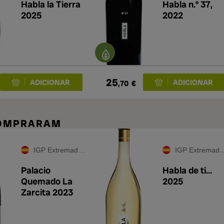
Habla la Tierra
Habla n.º 37,
2025
2022
25
,70
€
COMPRARAM
IGP Extremadura
IGP Extremadura
Palacio
Habla de ti...
Quemado La
2025
Zarcita 2023