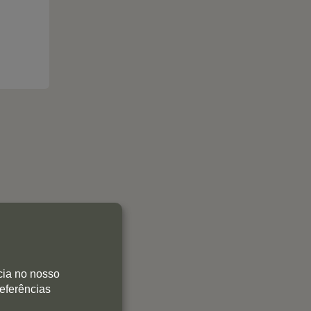
0
0
0
cia no nosso
0
referências
0