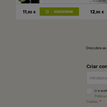
11
12
,90
€
,95
€
Descubra as 
Criar con
Introduza
Li e ace
Política 
Cookies
.