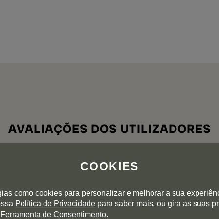
AVALIAÇÕES DOS UTILIZADORES
COOKIES
5
4
3
gias como cookies para personalizar e melhorar a sua experiên
0 avaliações
2
nossa
Política de Privacidade
para saber mais, ou gira as suas p
1
 Ferramenta de Consentimento.