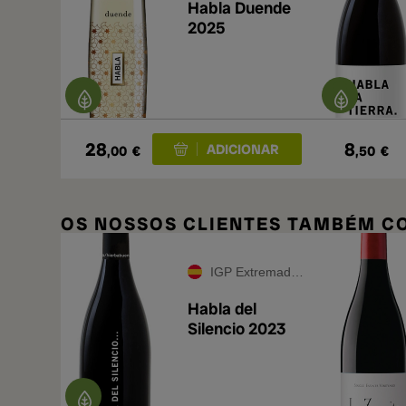
Habla Duende
2025
28
8
,00
€
,50
€
OS NOSSOS CLIENTES TAMBÉM 
IGP Extremadura
Habla del
Silencio 2023