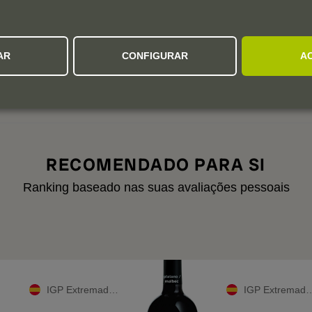
Colheitas:
2025
2024
2023
AR
CONFIGURAR
A
aixo para ver avaliações de vintages anteriores.
RECOMENDADO PARA SI
Ranking baseado nas suas avaliações pessoais
IGP Extremadura
IGP Extremadura