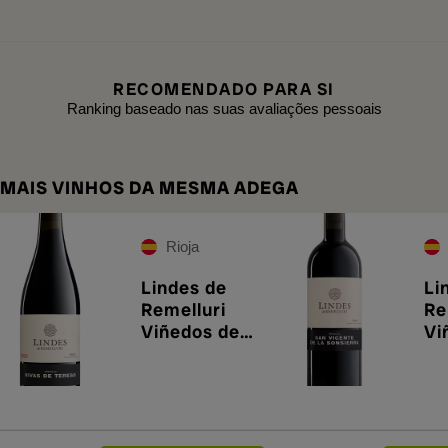
RECOMENDADO PARA SI
Ranking baseado nas suas avaliações pessoais
MAIS VINHOS DA MESMA ADEGA
Rioja
Lindes de
Li
Remelluri
Re
Viñedos de
Vi
Rivas de
Sa
Tereso 2021
20