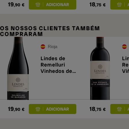
19
18
,90
€
,75
€
OS NOSSOS CLIENTES TAMBÉM
COMPRARAM
Rioja
Lindes de
Li
Remelluri
Re
Vinhedos de
Vi
Salinillas de
Sa
Buradón 2021
20
19
18
,90
€
,75
€