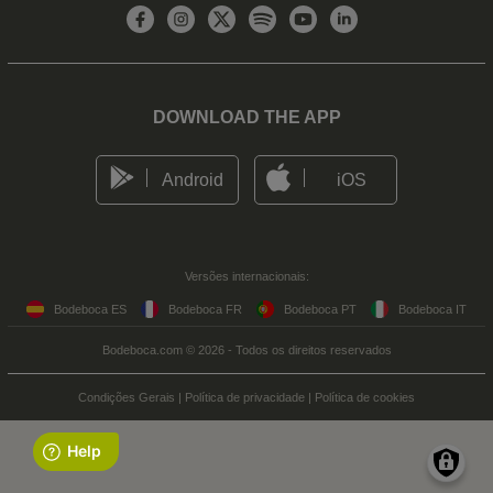
DOWNLOAD THE APP
Android
iOS
Versões internacionais:
Bodeboca ES
Bodeboca FR
Bodeboca PT
Bodeboca IT
Bodeboca.com © 2026 - Todos os direitos reservados
Condições Gerais
|
Política de privacidade
|
Política de cookies