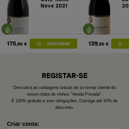
Neve 2021
20
pr
175
139
,90
€
,90
€
REGISTAR-SE
Descubra as vantagens únicas de se tornar cliente do
nosso clube de vinhos "Venda Privada".
É 100% gratuito e sem obrigações. Consiga até 30% de
desconto.
Criar conta: