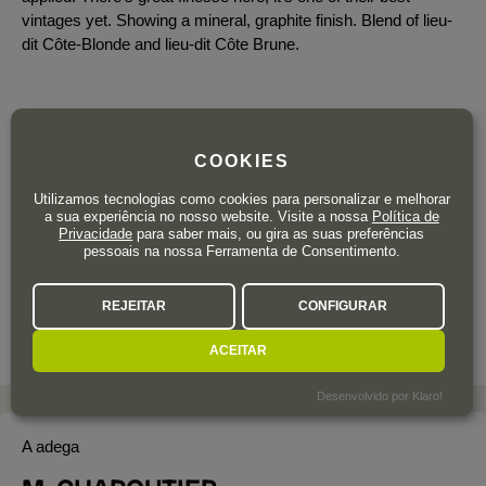
vintages yet. Showing a mineral, graphite finish. Blend of lieu-
dit Côte-Blonde and lieu-dit Côte Brune.
COOKIES
Resta apenas 1 garrafa
205
Utilizamos tecnologias como cookies para personalizar e melhorar
,90
€
a sua experiência no nosso website. Visite a nossa
Política de
IVA incluído
Privacidade
para saber mais, ou gira as suas preferências
pessoais na nossa Ferramenta de Consentimento.
Garrafa 75 cl.
| 274,53 € / Litro
REJEITAR
CONFIGURAR
ACEITAR
Desenvolvido por Klaro!
A adega