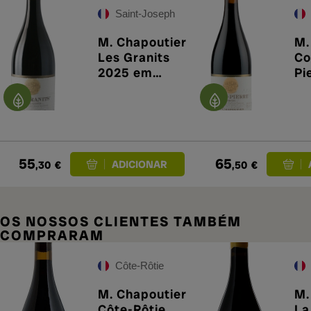
Saint-Joseph
M. Chapoutier
M.
Les Granits
Co
2025 em
Pi
primeur
em
55
65
,30
€
,50
€
OS NOSSOS CLIENTES TAMBÉM
COMPRARAM
Côte-Rôtie
M. Chapoutier
M.
Côte-Rôtie
La