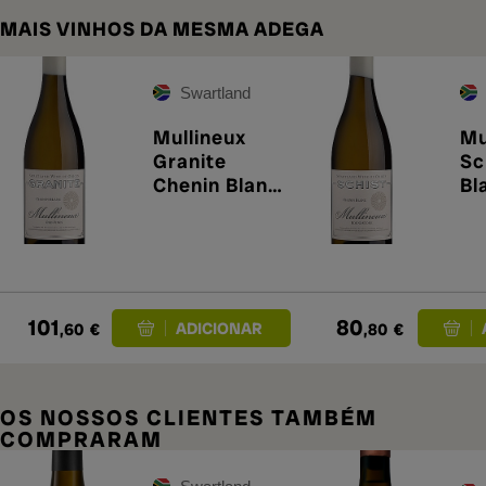
MAIS VINHOS DA MESMA ADEGA
Swartland
Mullineux
Mu
Granite
Sc
Chenin Blanc
Bl
2024
101
80
,60
€
,80
€
OS NOSSOS CLIENTES TAMBÉM
COMPRARAM