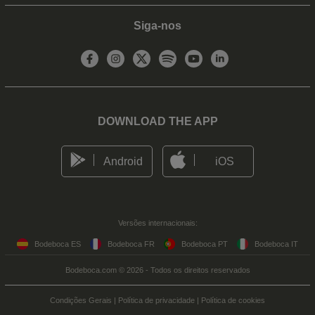
Siga-nos
DOWNLOAD THE APP
Android
iOS
Versões internacionais:
Bodeboca ES
Bodeboca FR
Bodeboca PT
Bodeboca IT
Bodeboca.com © 2026 - Todos os direitos reservados
Condições Gerais
|
Política de privacidade
|
Política de cookies