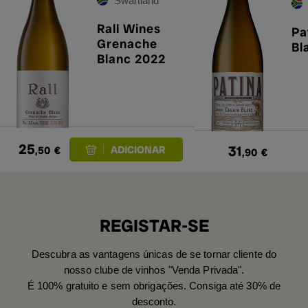
Swartland
Rall Wines
Pa
Grenache
Bl
Blanc 2022
25
31
,50
€
,90
€
REGISTAR-SE
Descubra as vantagens únicas de se tornar cliente do
nosso clube de vinhos "Venda Privada".
É 100% gratuito e sem obrigações. Consiga até 30% de
desconto.