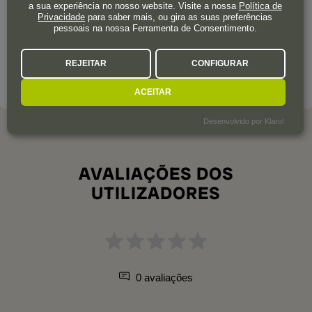
a sua experiência no nosso website. Visite a nossa
Política de
Privacidade
para saber mais, ou gira as suas preferências
A filosofia desta adega consiste em nunca comprometer a
pessoais na nossa Ferramenta de Consentimento.
qualidade e prestar a máxima atenção aos detalhes em tudo o
que fazem, seguindo técnicas de viticultura sustentável.
REJEITAR
CONFIGURAR
SOBRE A ADEGA
ACEITAR
Desenvolvido por Klaro!
AVALIAÇÕES DOS
UTILIZADORES
0 avaliações