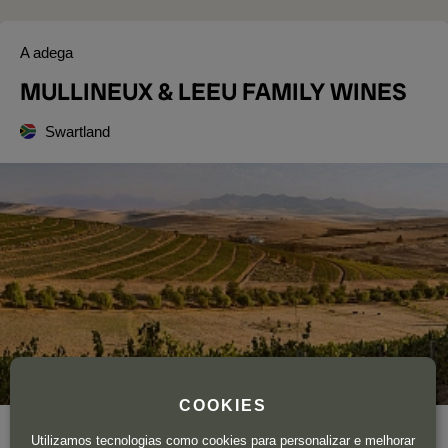
A adega
MULLINEUX & LEEU FAMILY WINES
Swartland
COOKIES
Ano de fundação
2007
Utilizamos tecnologias como cookies para personalizar e melhorar