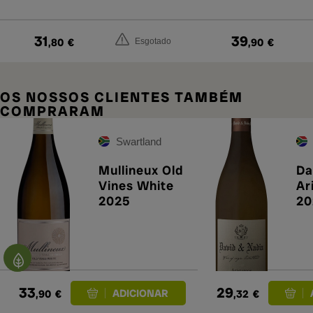
31
39
,80
€
,90
€
Esgotado
OS NOSSOS CLIENTES TAMBÉM
COMPRARAM
Swartland
Mullineux Old
Da
Vines White
Ar
2025
20
33
29
,90
€
,32
€