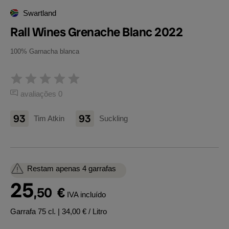
Swartland
Rall Wines Grenache Blanc 2022
100% Garnacha blanca
avaliações 0
93
93
Tim Atkin
Suckling
Restam apenas 4 garrafas
25
,50
€
IVA incluído
Garrafa 75 cl.
| 34,00 € / Litro