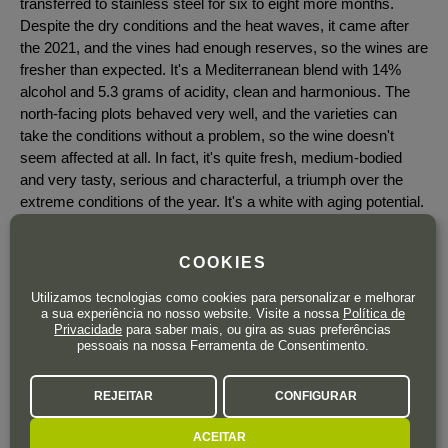
transferred to stainless steel for six to eight more months.
Despite the dry conditions and the heat waves, it came after
the 2021, and the vines had enough reserves, so the wines are
fresher than expected. It's a Mediterranean blend with 14%
alcohol and 5.3 grams of acidity, clean and harmonious. The
north-facing plots behaved very well, and the varieties can
take the conditions without a problem, so the wine doesn't
seem affected at all. In fact, it's quite fresh, medium-bodied
and very tasty, serious and characterful, a triumph over the
extreme conditions of the year. It's a white with aging potential.
9,000 bottles were filled in April 2024. (Luis Gutiérrez)
Tim Atkin:
COOKIES
If there was an award for "Most changed wine in Priorat", Nelin
Utilizamos tecnologias como cookies para personalizar e melhorar
should surely win. Smoky and reductive on the nose, with a
a sua experiência no nosso website. Visite a nossa
Política de
savoury, leesy character complementing the ripe lemon and
Privacidade
para saber mais, ou gira as suas preferências
pessoais na nossa Ferramenta de Consentimento.
yellow fruits. Electric acidity animates the flavours lasting into
the finish. 2024-2038.
REJEITAR
CONFIGURAR
James Suckling:
Flinty nose of baked citrus, white sesame and touches of nori,
ACEITAR