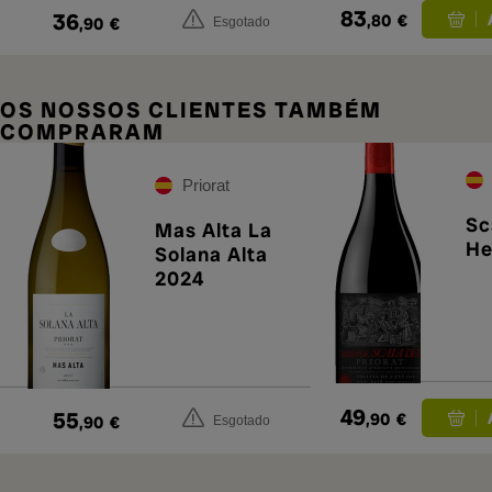
83
36
,80
€
,90
€
Esgotado
OS NOSSOS CLIENTES TAMBÉM
COMPRARAM
Priorat
Sc
Mas Alta La
He
Solana Alta
2024
49
55
,90
€
,90
€
Esgotado