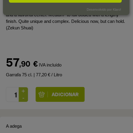
yellow apples and pine nuts. Some dried Mediterranean spices
and herbs, too. Quite supple yet fresh, with medium acidity
Desenvolvido por Klaro!
and a flavorful center. Medium- to full-bodied with a lengthy
finish. Quite unique and complex. Delicious now, but can hold.
(Zekun Shuai)
57
,90
€
IVA incluído
Garrafa 75 cl.
| 77,20 € / Litro
A adega