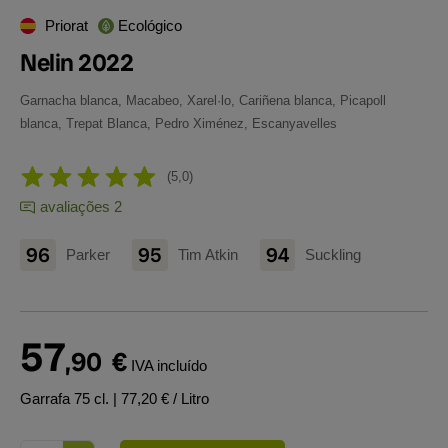
Priorat
Ecológico
Nelin 2022
Garnacha blanca, Macabeo, Xarel·lo, Cariñena blanca, Picapoll
blanca, Trepat Blanca, Pedro Ximénez, Escanyavelles
5,0
avaliações 2
96
95
94
Parker
Tim Atkin
Suckling
57
,90
€
IVA incluído
Garrafa 75 cl.
| 77,20 € / Litro