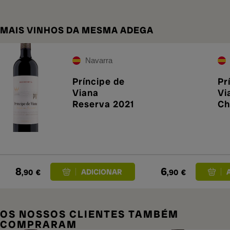
MAIS VINHOS DA MESMA ADEGA
Navarra
Príncipe de
Pr
Viana
Vi
Reserva 2021
Ch
20
8
6
,90
€
,90
€
OS NOSSOS CLIENTES TAMBÉM
COMPRARAM