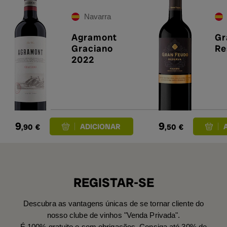
Navarra
Agramont
Gr
Graciano
Re
2022
9
9
,90
€
,50
€
REGISTAR-SE
Descubra as vantagens únicas de se tornar cliente do
nosso clube de vinhos "Venda Privada".
É 100% gratuito e sem obrigações. Consiga até 30% de