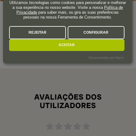
Utilizamos tecnologias como cookies para personalizar e melhorar
a sua experiência no nosso website. Visite a nossa
Política de
Ano de fundação
1983
Privacidade
para saber mais, ou gira as suas preferências
pessoais na nossa Ferramenta de Consentimento.
Esta adega está localizada na zona sul de Navarra e é uma
das referências vinícolas da região. Possui diversos prémios,
REJEITAR
CONFIGURAR
certificados e reconhecimentos pela qualidade dos seus
vinhos.
ACEITAR
SOBRE A ADEGA
Desenvolvido por Klaro!
AVALIAÇÕES DOS
UTILIZADORES