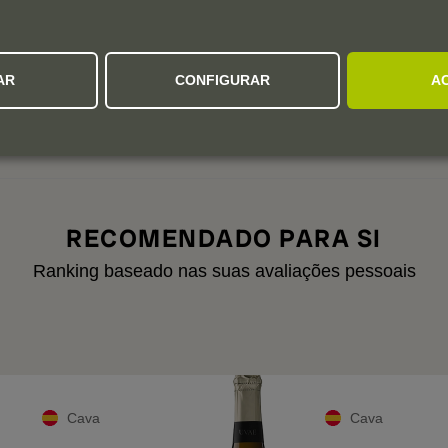
Colheitas:
2023
2022
2021
2020
AR
CONFIGURAR
A
aixo para ver avaliações de vintages anteriores.
RECOMENDADO PARA SI
Ranking baseado nas suas avaliações pessoais
Cava
Cava