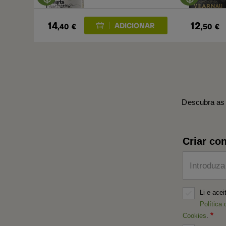
14
12
,40
€
,50
€
Descubra as 
Criar con
Introduza
Li e ace
Política 
Cookies
.