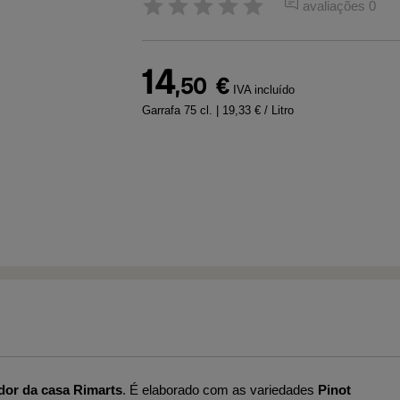
avaliações 0
14
,50
€
IVA incluído
Garrafa 75 cl.
| 19,33 € / Litro
dor da casa Rimarts
. É elaborado com as variedades
Pinot