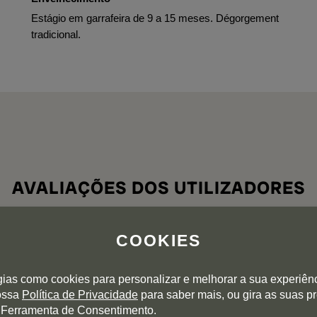
Estágio em garrafeira de 9 a 15 meses. Dégorgement
tradicional.
AVALIAÇÕES DOS UTILIZADORES
COOKIES
5
4
3
gias como cookies para personalizar e melhorar a sua experiên
0 avaliações
2
nossa
Política de Privacidade
para saber mais, ou gira as suas p
 Ferramenta de Consentimento.
1