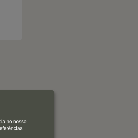
0
0
0
cia no nosso
referências
0
0