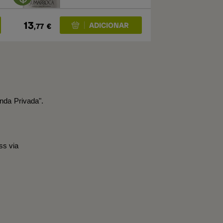
13
,77
€
nda Privada".
ss via