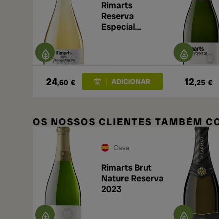
Rimarts
Reserva
Especial
Chardonnay
2019
24
12
,60
€
,25
€
OS NOSSOS CLIENTES TAMBÉM 
Cava
Rimarts Brut
Nature Reserva
2023