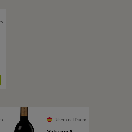
ro
ro
Ribera del Duero
Valduero 6