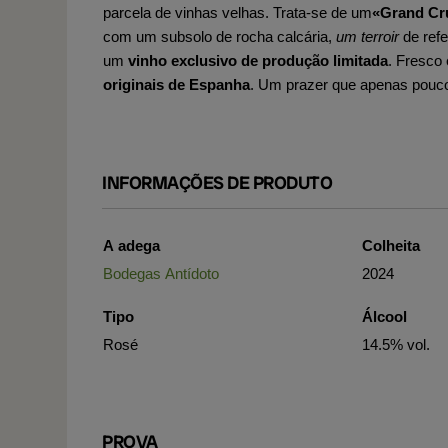
parcela de vinhas velhas. Trata-se de um
«Grand Cr
com um subsolo de rocha calcária,
um terroir
de ref
um
vinho exclusivo de produção limitada
. Fresco 
originais de Espanha
. Um prazer que apenas pouco
INFORMAÇÕES DE PRODUTO
A adega
Colheita
Bodegas Antídoto
2024
Tipo
Álcool
Rosé
14.5% vol.
PROVA