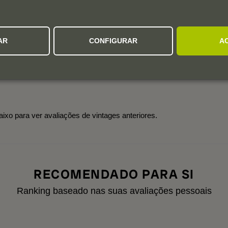
5
4
3
0 avaliações
2
AR
CONFIGURAR
A
1
Colheitas:
2024
2023
2022
2021
aixo para ver avaliações de vintages anteriores.
RECOMENDADO PARA SI
Ranking baseado nas suas avaliações pessoais