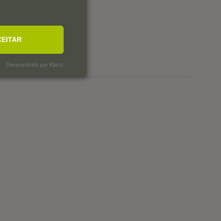
0
0
0
0
CEITAR
0
Desenvolvido por Klaro!