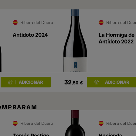
Ribera del Duero
Ribera del Due
Antídoto 2024
La Hormiga de
Antídoto 2022
32
,50
€
COMPRARAM
Ribera del Duero
Ribera del Due
Tomás Postigo
Hacienda