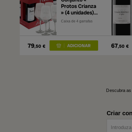
Protos Crianza
» (4 unidades)
com copos (4
Caixa de 4 garrafas
unidades)
79
67
,50
€
,50
€
Descubra as 
Criar con
Introduza