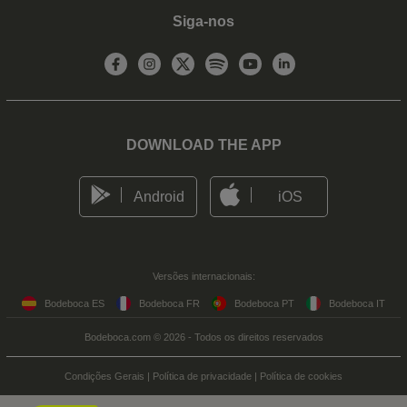
Siga-nos
DOWNLOAD THE APP
Android
iOS
Versões internacionais:
Bodeboca ES
Bodeboca FR
Bodeboca PT
Bodeboca IT
Bodeboca.com © 2026 - Todos os direitos reservados
Condições Gerais
|
Política de privacidade
|
Política de cookies