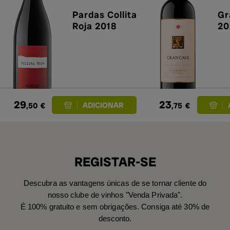
Pardas Collita
Gr
Roja 2018
20
29
23
,50
€
,75
€
REGISTAR-SE
Descubra as vantagens únicas de se tornar cliente do
nosso clube de vinhos "Venda Privada".
É 100% gratuito e sem obrigações. Consiga até 30% de
desconto.