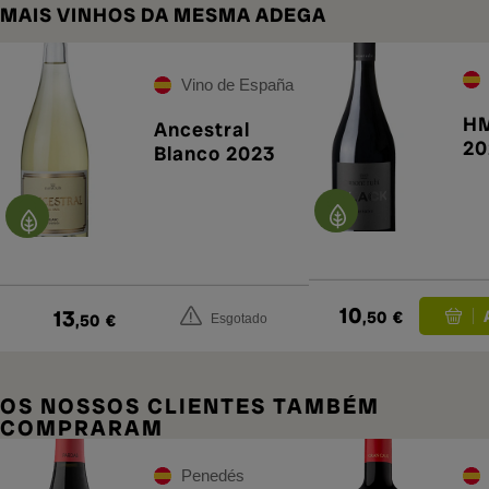
MAIS VINHOS DA MESMA ADEGA
Vino de España
HM
Ancestral
20
Blanco 2023
10
13
,50
€
,50
€
Esgotado
OS NOSSOS CLIENTES TAMBÉM
COMPRARAM
Penedés