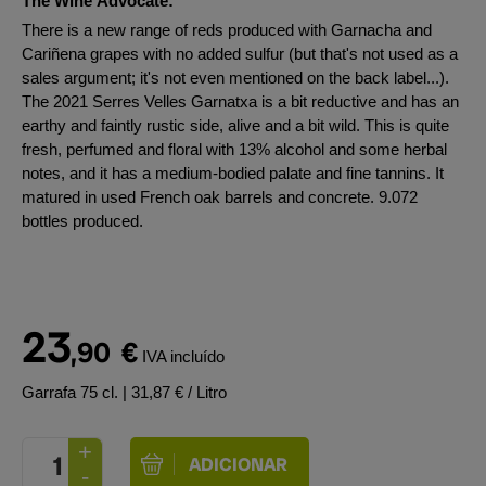
The Wine Advocate:
There is a new range of reds produced with Garnacha and
Cariñena grapes with no added sulfur (but that's not used as a
sales argument; it's not even mentioned on the back label...).
The 2021 Serres Velles Garnatxa is a bit reductive and has an
earthy and faintly rustic side, alive and a bit wild. This is quite
fresh, perfumed and floral with 13% alcohol and some herbal
notes, and it has a medium-bodied palate and fine tannins. It
matured in used French oak barrels and concrete. 9.072
bottles produced.
23
,90
€
IVA incluído
Garrafa 75 cl.
| 31,87 € / Litro