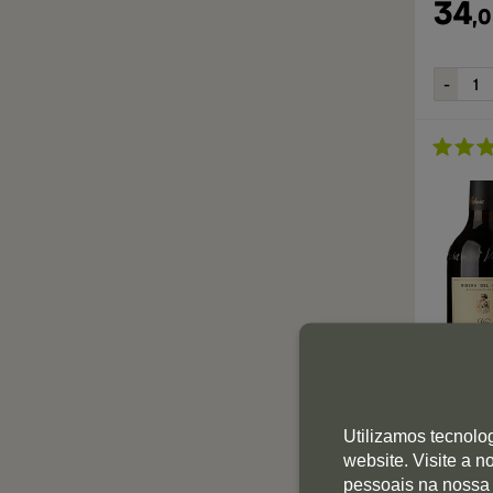
34
,
0
Utilizamos tecnolo
38
website. Visite a 
,
7
pessoais na nossa