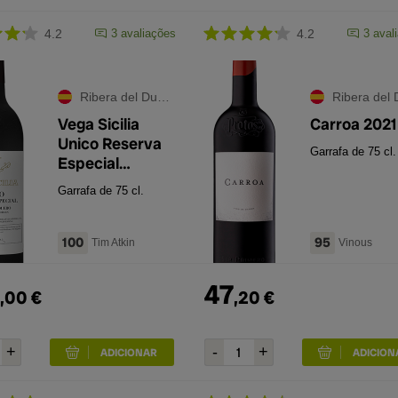
4.2
3
avaliações
4.2
3
aval
Ribera del Duero
Ribera del Du
Vega Sicilia
Carroa 2021
Unico Reserva
Garrafa de 75 cl.
Especial
Edição de 2025
Garrafa de 75 cl.
100
95
Tim Atkin
Vinous
47
,
00
€
,
20
€