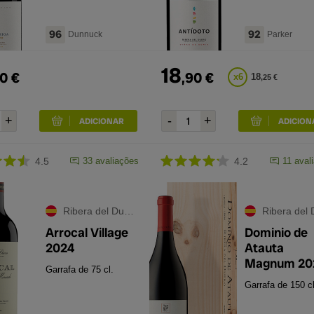
96
92
Dunnuck
Parker
18
0
€
,
90
€
x
6
18
,
25
€
4.5
33
avaliações
4.2
11
aval
Ribera del Duero
Ribera del Du
Arrocal Village
Dominio de
2024
Atauta
Magnum 20
Garrafa de 75 cl.
Garrafa de 150 cl