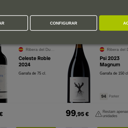
AR
CONFIGURAR
A
4
4
avaliações
4.2
3
aval
Ribera del Duero
Ribera del Du
Celeste Roble
Psi 2023
2024
Magnum
Garrafa de 75 cl.
Garrafa de 150 cl
94
Parker
99
Restam apenas
€
,
95
€
unidades