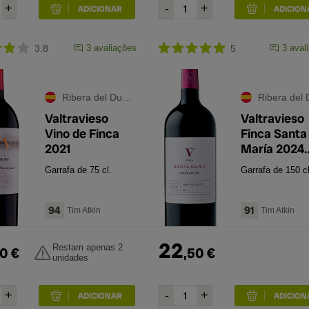
3.8
3
avaliações
5
3
aval
Ribera del Duero
Ribera del Du
Valtravieso
Valtravieso
Vino de Finca
Finca Santa
2021
María 2024
Magnum
Garrafa de 75 cl.
Garrafa de 150 cl
94
91
Tim Atkin
Tim Atkin
22
Restam apenas 2
0
€
,
50
€
unidades