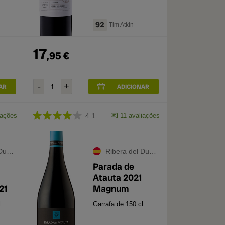
92
Tim Atkin
17
,
95
€
iações
4.1
11
avaliações
ero
Ribera del Duero
Parada de
Atauta 2021
21
Magnum
.
Garrafa de 150 cl.