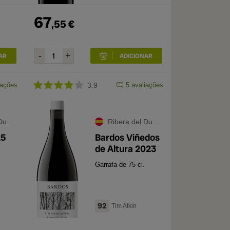
67
,
55
€
iações
3.9
5
avaliações
ero
Ribera del Duero
25
Bardos Viñedos
de Altura 2023
Garrafa de 75 cl.
92
Tim Atkin