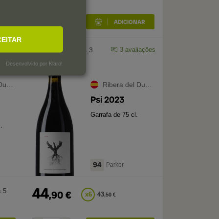
CEITAR
iações
4.3
3
avaliações
Desenvolvido por Klaro!
ero
Ribera del Duero
Psi 2023
Garrafa de 75 cl.
.
94
Parker
44
 5
,
90
€
x
6
43
,
50
€