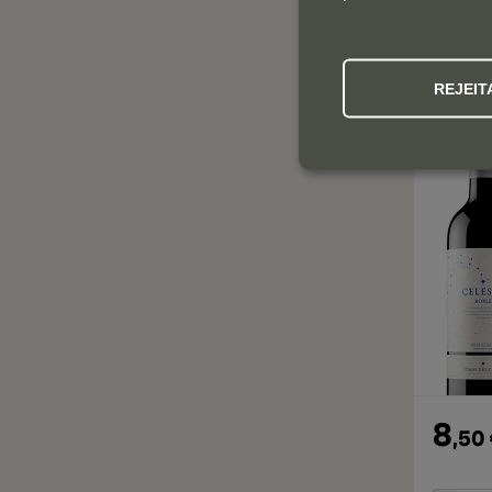
REJEIT
8
,
50