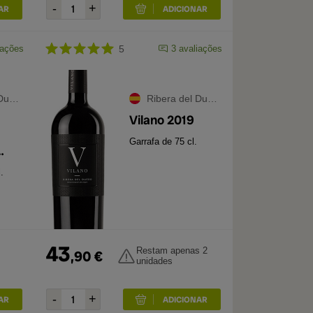
iações
5
3
avaliações
ero
Ribera del Duero
Vilano 2019
Garrafa de 75 cl.
.
43
Restam apenas 2
,
90
€
unidades