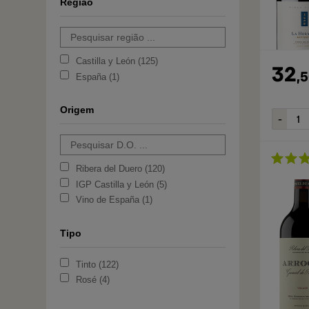
Região
Castilla y León
125
32
,
5
España
1
Origem
Ribera del Duero
120
IGP Castilla y León
5
Vino de España
1
Tipo
Tinto
122
Rosé
4