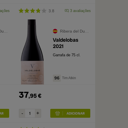
iações
3.8
3
avaliações
ero
Ribera del Duero
Valdelobas
2021
Garrafa de 75 cl.
96
Tim Atkin
37
,
95
€