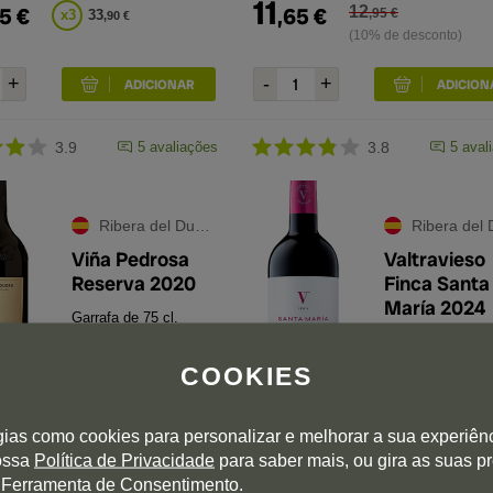
11
5
€
,
65
€
12
,
95
€
x
3
33
,
90
€
(10% de desconto)
3.9
5
avaliações
3.8
5
aval
Ribera del Duero
Ribera del Du
Viña Pedrosa
Valtravieso
Reserva 2020
Finca Santa
María 2024
Garrafa de 75 cl.
Garrafa de 75 cl.
COOKIES
93
91
Parker
Tim Atkin
gias como cookies para personalizar e melhorar a sua experiên
9
nossa
Política de Privacidade
para saber mais, ou gira as suas p
5
€
,
85
€
 Ferramenta de Consentimento.