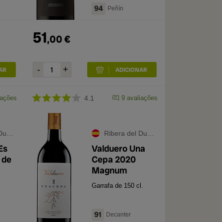
94
Peñín
51
,
00
€
iações
4.1
9
avaliações
ero
Ribera del Duero
Es
Valduero Una
 de
Cepa 2020
Magnum
Garrafa de 150 cl.
91
Decanter