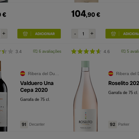
104
0
€
,
90
€
3.4
6
avaliações
4.6
5
aval
Ribera del Duero
Ribera del Du
Valduero Una
Roselito 20
Cepa 2020
Garrafa de 75 cl.
Garrafa de 75 cl.
91
92
Decanter
Parker