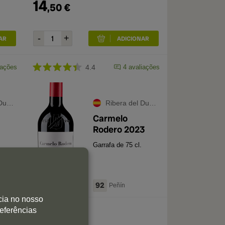
14
,
50
€
iações
4.4
4
avaliações
ero
Ribera del Duero
Carmelo
Rodero 2023
Garrafa de 75 cl.
92
Peñín
cia no nosso
26
referências
,
60
€