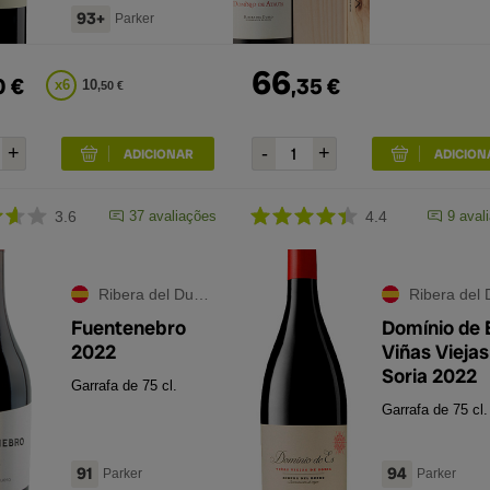
93+
Parker
66
0
€
,
35
€
x
6
10
,
50
€
3.6
37
avaliações
4.4
9
aval
Ribera del Duero
Ribera del Du
Fuentenebro
Domínio de 
2022
Viñas Viejas
Soria 2022
Garrafa de 75 cl.
Garrafa de 75 cl.
91
94
Parker
Parker