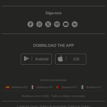
Siga-nos
DOWNLOAD THE APP
Android
iOS
Versões internacionais:
Bodeboca ES
Bodeboca FR
Bodeboca PT
Bodeboca IT
Bodeboca.com © 2026 - Todos os direitos reservados
Condições Gerais
|
Política de privacidade
|
Política de cookies