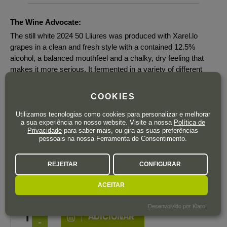
The Wine Advocate:
The still white 2024 50 Lliures was produced with Xarel.lo
grapes in a clean and fresh style with a contained 12.5%
alcohol, a balanced mouthfeel and a chalky, dry feeling that
makes it more serious. It fermented in a variety of different
containers: clay pots, concrete eggs, glass demijohns, French
barriques and stainless steel. It finishes with a faint bitter twist.
COOKIES
5,800 bottles produced. It was bottled in May 2025.
Utilizamos tecnologias como cookies para personalizar e melhorar
a sua experiência no nosso website. Visite a nossa
Política de
Privacidade
para saber mais, ou gira as suas preferências
pessoais na nossa Ferramenta de Consentimento.
12
,75
€
REJEITAR
CONFIGURAR
IVA incluído
Garrafa 75 cl.
| 17,00 € / Litro
ACEITAR
Desenvolvido por Klaro!