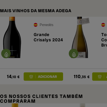
MAIS VINHOS DA MESMA ADEGA
Penedés
Grande
To
Crisalys 2024
Co
Br
20
14
110
,10
€
,35
€
OS NOSSOS CLIENTES TAMBÉM
COMPRARAM