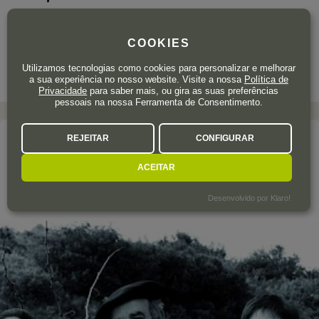
Garrafa 75 cl.
| 43,60 € / Litro
COOKIES
Utilizamos tecnologias como cookies para personalizar e melhorar
a sua experiência no nosso website. Visite a nossa
Política de
Privacidade
para saber mais, ou gira as suas preferências
pessoais na nossa Ferramenta de Consentimento.
REJEITAR
CONFIGURAR
A adega
BODEGAS ARTUKE
ACEITAR
Rioja
Desenvolvido por Klaro!