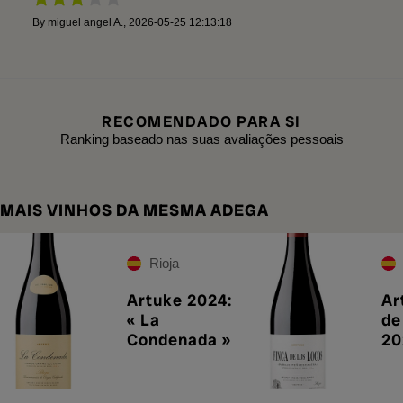
By
miguel angel A.
,
2026-05-25 12:13:18
RECOMENDADO PARA SI
Ranking baseado nas suas avaliações pessoais
MAIS VINHOS DA MESMA ADEGA
Rioja
Artuke 2024:
Ar
« La
de
Condenada »
20