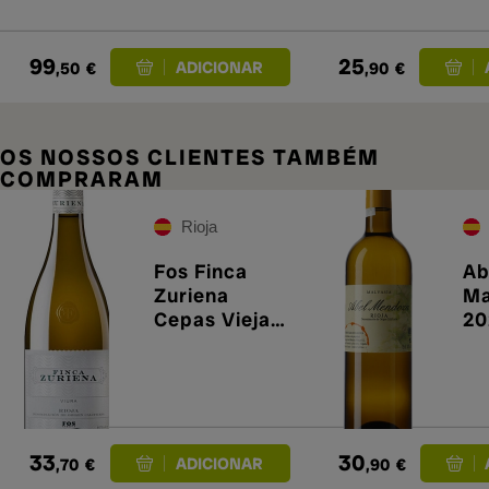
99
25
,50
€
,90
€
OS NOSSOS CLIENTES TAMBÉM
COMPRARAM
Rioja
Fos Finca
Ab
Zuriena
Ma
Cepas Viejas
20
e 2020
33
30
,70
€
,90
€