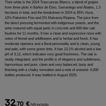
Their white is the 2024 Trascuevas Blanco, a blend of grapes
from three plots in Baños de Ebro, Samaniego and Ábalos, 1.3
hectares in total, and the breakdown in 2024 is 85% Viura,
10% Palomino Fino and 5% Malvasía Riojana. The juice from
the direct pressing fermented with indigenous yeasts, and the
wine matured with equal parts in concrete and 600-liter oak
foudres for 11 months. It has a clean and expressive nose with
notes of fennel and wildflowers and is herbal and fresh. It has
moderate ripeness and a floral personality and is clean, young
and pale, with some green tints. It has 13.1% alcohol and a low
pH of 3.12, which indicates very good freshness. The oak is
neatly integrated, and the profile is of elegance and subtleness,
harmonious and pure, clean and very balanced, tasty and
finishing with a chalky sensation and a note of aniseed. 4,000
bottles produced. It was bottled in August 2025.
32
,70
€
IVA incluído