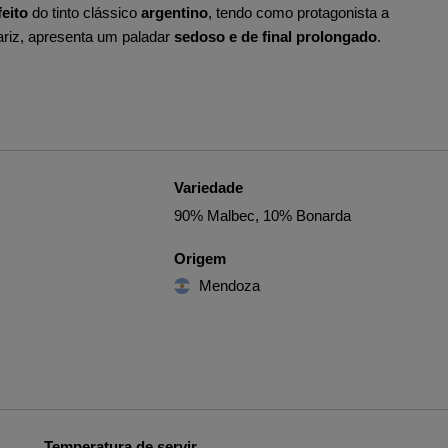
feito
do tinto clássico
argentino
, tendo como protagonista a
ariz, apresenta um paladar
sedoso e de final prolongado
.
Variedade
90% Malbec, 10% Bonarda
Origem
Mendoza
Temperatura de servir