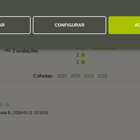
AVALIAÇÕES DOS UTILIZADORES
AR
CONFIGURAR
A
3,3
5
4
3
2 avaliações
2
1
Colheitas:
2025
2024
2023
2022
mata B.
,
2026-05-11 10:18:51