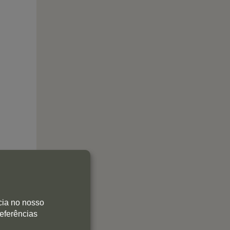
cia no nosso
referências