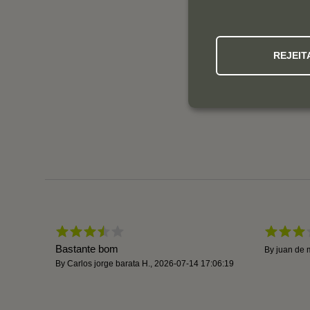
REJEIT
Bastante bom
By
juan de 
By
Carlos jorge barata H.
,
2026-07-14 17:06:19