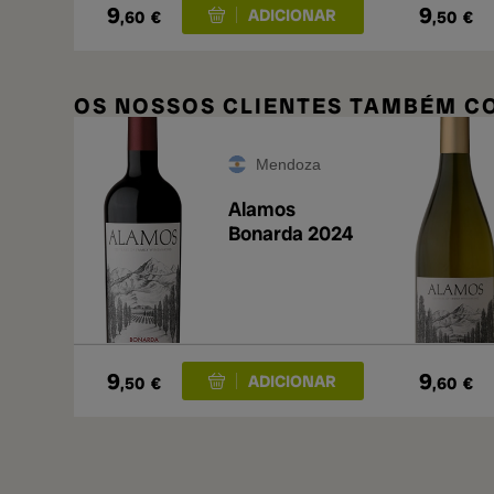
9
9
,60
€
,50
€
OS NOSSOS CLIENTES TAMBÉM 
Mendoza
Alamos
Bonarda 2024
9
9
,50
€
,60
€