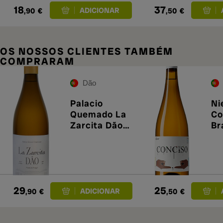
18
37
,90
€
,50
€
OS NOSSOS CLIENTES TAMBÉM
COMPRARAM
Dão
Palacio
Ni
Quemado La
Co
Zarcita Dão
Br
Blanco 2022
29
25
,90
€
,50
€