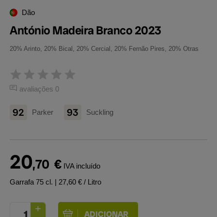
Dão
António Madeira Branco 2023
20% Arinto, 20% Bical, 20% Cercial, 20% Fernão Pires, 20% Otras
avaliações 0
92
93
Parker
Suckling
20
,70
€
IVA incluído
Garrafa 75 cl.
| 27,60 € / Litro