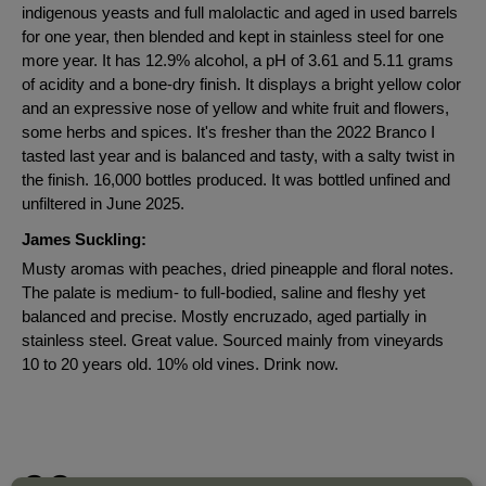
indigenous yeasts and full malolactic and aged in used barrels
for one year, then blended and kept in stainless steel for one
more year. It has 12.9% alcohol, a pH of 3.61 and 5.11 grams
of acidity and a bone-dry finish. It displays a bright yellow color
and an expressive nose of yellow and white fruit and flowers,
some herbs and spices. It's fresher than the 2022 Branco I
tasted last year and is balanced and tasty, with a salty twist in
the finish. 16,000 bottles produced. It was bottled unfined and
unfiltered in June 2025.
James Suckling:
Musty aromas with peaches, dried pineapple and floral notes.
The palate is medium- to full-bodied, saline and fleshy yet
balanced and precise. Mostly encruzado, aged partially in
stainless steel. Great value. Sourced mainly from vineyards
10 to 20 years old. 10% old vines. Drink now.