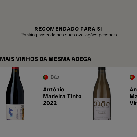
RECOMENDADO PARA SI
Ranking baseado nas suas avaliações pessoais
MAIS VINHOS DA MESMA ADEGA
Dão
António
An
Madeira Tinto
Ma
2022
Vi
Br