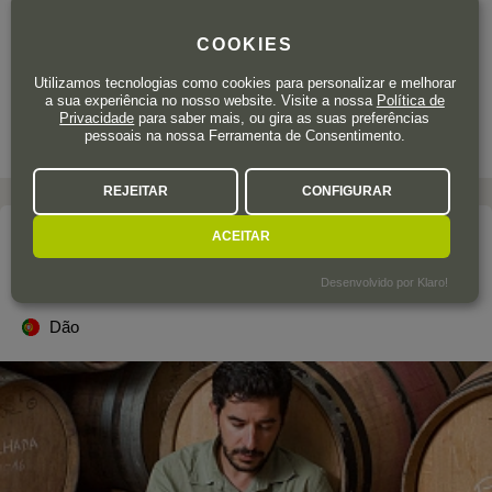
20
,70
€
IVA incluído
COOKIES
Garrafa 75 cl.
| 27,60 € / Litro
Utilizamos tecnologias como cookies para personalizar e melhorar
a sua experiência no nosso website. Visite a nossa
Política de
Privacidade
para saber mais, ou gira as suas preferências
pessoais na nossa Ferramenta de Consentimento.
REJEITAR
CONFIGURAR
ACEITAR
A adega
ANTÓNIO MADEIRA
Desenvolvido por Klaro!
Dão